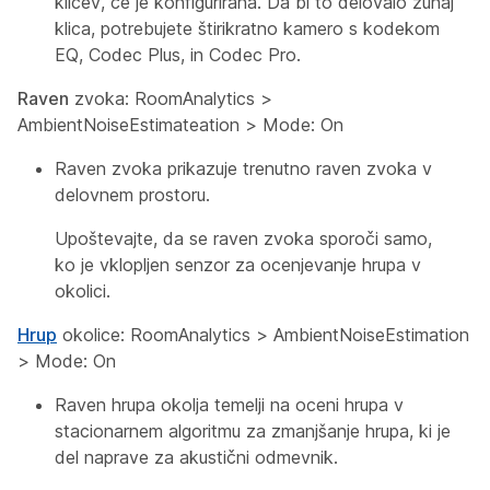
klicev, če je konfigurirana. Da bi to delovalo zunaj
klica, potrebujete štirikratno kamero s kodekom
EQ, Codec Plus, in Codec Pro.
Raven
zvoka:
RoomAnalytics
>
AmbientNoiseEstimateation
>
Mode: On
Raven zvoka prikazuje trenutno raven zvoka v
delovnem prostoru.
Upoštevajte, da se raven zvoka sporoči samo,
ko je vklopljen senzor za ocenjevanje hrupa v
okolici.
Hrup
okolice:
RoomAnalytics
>
AmbientNoiseEstimation
>
Mode: On
Raven hrupa okolja temelji na oceni hrupa v
stacionarnem algoritmu za zmanjšanje hrupa, ki je
del naprave za akustični odmevnik.