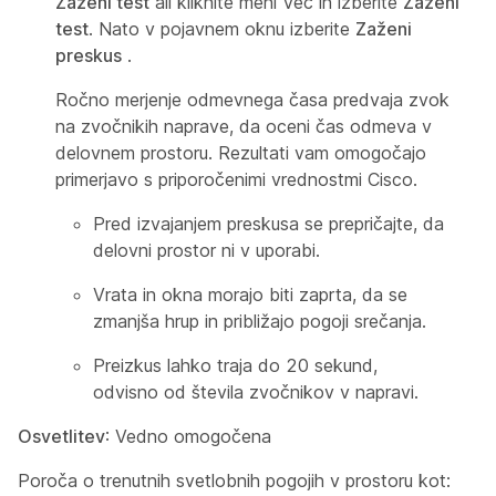
Zaženi test
ali kliknite meni Več in izberite
Zaženi
test
. Nato v pojavnem oknu izberite
Zaženi
preskus
.
Ročno merjenje odmevnega časa predvaja zvok
na zvočnikih naprave, da oceni čas odmeva v
delovnem prostoru. Rezultati vam omogočajo
primerjavo s priporočenimi vrednostmi Cisco.
Pred izvajanjem preskusa se prepričajte, da
delovni prostor ni v uporabi.
Vrata in okna morajo biti zaprta, da se
zmanjša hrup in približajo pogoji srečanja.
Preizkus lahko traja do 20 sekund,
odvisno od števila zvočnikov v napravi.
Osvetlitev
: Vedno omogočena
Poroča o trenutnih svetlobnih pogojih v prostoru kot: