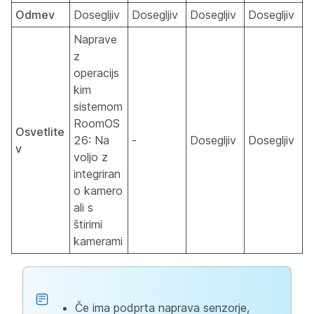
Odmev
Dosegljiv
Dosegljiv
Dosegljiv
Dosegljiv
Naprave
z
operacijs
kim
sistemom
RoomOS
Osvetlite
26: Na
-
Dosegljiv
Dosegljiv
v
voljo z
integriran
o kamero
ali s
štirimi
kamerami
Če ima podprta naprava senzorje,