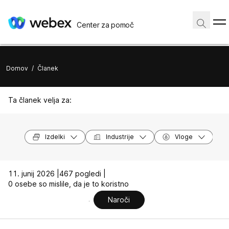
Center za pomoč
Domov
/
Članek
Ta članek velja za:
Izdelki
Industrije
Vloge
11. junij 2026 |
467 pogledi |
0 osebe so mislile, da je to koristno
Naroči