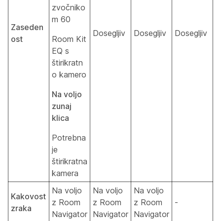
zvočniko
m 60
Zaseden
Dosegljiv
Dosegljiv
Dosegljiv
ost
Room Kit
EQ s
štirikratn
o kamero
Na voljo
zunaj
klica
Potrebna
je
štirikratna
kamera
Na voljo
Na voljo
Na voljo
Kakovost
z Room
z Room
z Room
-
zraka
Navigator
Navigator
Navigator