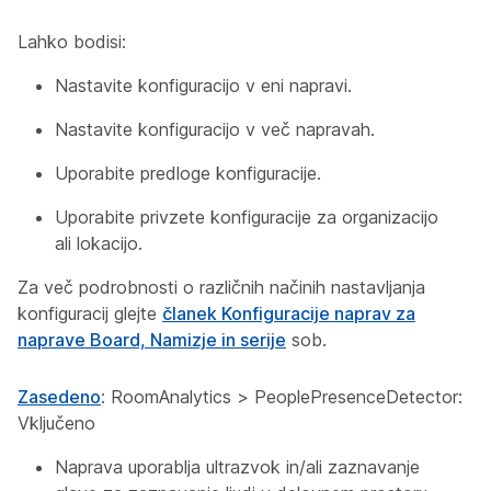
Lahko bodisi:
Nastavite konfiguracijo v eni napravi.
Nastavite konfiguracijo v več napravah.
Uporabite predloge konfiguracije.
Uporabite privzete konfiguracije za organizacijo
ali lokacijo.
Za več podrobnosti o različnih načinih nastavljanja
konfiguracij glejte
članek Konfiguracije naprav za
naprave Board, Namizje in serije
sob.
Zasedeno
:
RoomAnalytics
>
PeoplePresenceDetector:
Vključeno
Naprava uporablja ultrazvok in/ali zaznavanje