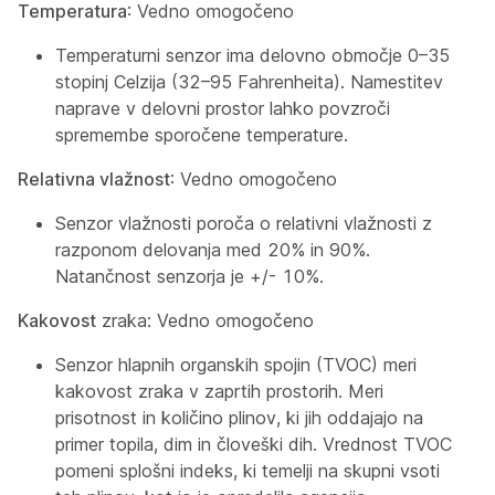
Temperatura
: Vedno omogočeno
Temperaturni senzor ima delovno območje 0–35
stopinj Celzija (32–95 Fahrenheita). Namestitev
naprave v delovni prostor lahko povzroči
spremembe sporočene temperature.
Relativna vlažnost
: Vedno omogočeno
Senzor vlažnosti poroča o relativni vlažnosti z
razponom delovanja med 20% in 90%.
Natančnost senzorja je +/- 10%.
Kakovost
zraka: Vedno omogočeno
Senzor hlapnih organskih spojin (TVOC) meri
kakovost zraka v zaprtih prostorih. Meri
prisotnost in količino plinov, ki jih oddajajo na
primer topila, dim in človeški dih. Vrednost TVOC
pomeni splošni indeks, ki temelji na skupni vsoti