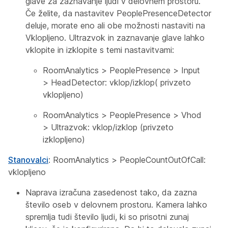
glave za zaznavanje ljudi v delovnem prostoru.
Če želite,
da nastavitev PeoplePresenceDetector
deluje, morate eno ali obe možnosti nastaviti na
Vklopljeno. Ultrazvok in zaznavanje glave lahko
vklopite in izklopite s temi nastavitvami:
RoomAnalytics
>
PeoplePresence
>
Input
>
HeadDetector: vklop/izklop(
privzeto
vklopljeno)
RoomAnalytics
>
PeoplePresence
>
Vhod
>
Ultrazvok: vklop/izklop
(privzeto
izklopljeno)
Stanovalci
:
RoomAnalytics
>
PeopleCountOutOfCall:
vklopljeno
Naprava izračuna zasedenost tako, da zazna
število oseb v delovnem prostoru. Kamera lahko
spremlja tudi število ljudi, ki so prisotni zunaj