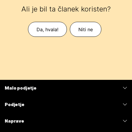
Ali je bil ta članek koristen?
Da, hvala!
Niti ne
Malo podjetje
Cene
Podjetje
Aplikacija Webex
Webex Suite
Naprave
Meetings
Calling