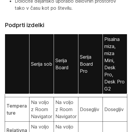
Določite dejansko uporabo delovnih prostorov
tako v času kot po številu.
Podprti izdelki
Pisalna
miza,
miza
Serija
Serija
Mini,
Serija sob
Board
Board
Desk
Pro
Pro,
Desk Pro
G2
Na voljo
Na voljo
Tempera
z Room
z Room
Dosegljiv
Dosegljiv
ture
Navigator
Navigator
Na voljo
Na voljo
Relativna