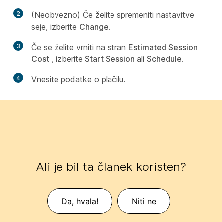
2
(Neobvezno) Če želite spremeniti nastavitve
seje, izberite
Change
.
3
Če se želite vrniti na stran
Estimated Session
Cost
, izberite
Start Session
ali
Schedule
.
4
Vnesite podatke o plačilu.
Ali je bil ta članek koristen?
Da, hvala!
Niti ne