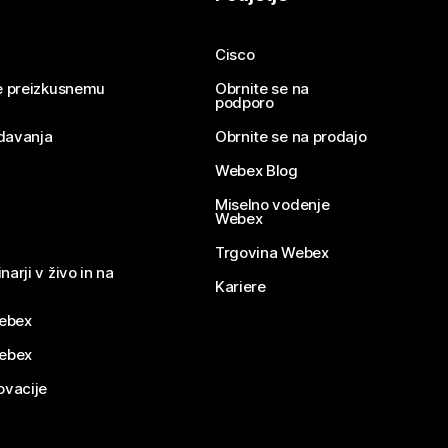
Cisco
se preizkusnemu
Obrnite se na
podporo
davanja
Obrnite se na prodajo
Webex Blog
Miselno vodenje
Webex
Trgovina Webex
narji v živo in na
Kariere
ebex
Webex
ovacije