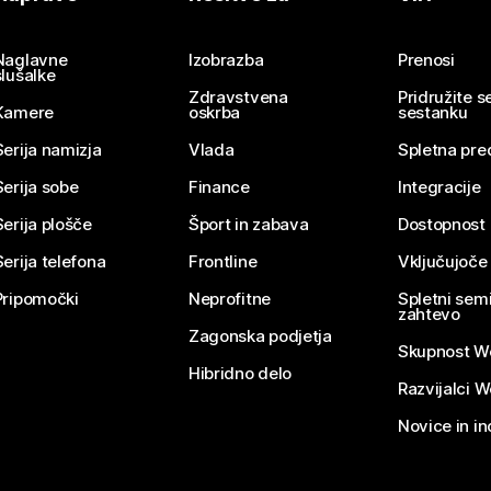
Pošlji vprašanje
Naglavne
Izobrazba
Prenosi
slušalke
Zdravstvena
Pridružite 
Kamere
oskrba
sestanku
Serija namizja
Vlada
Spletna pre
Serija sobe
Finance
Integracije
Serija plošče
Šport in zabava
Dostopnost
Serija telefona
Frontline
Vključujoče
Pripomočki
Neprofitne
Spletni semi
zahtevo
Zagonska podjetja
Skupnost W
Hibridno delo
Razvijalci 
Novice in in