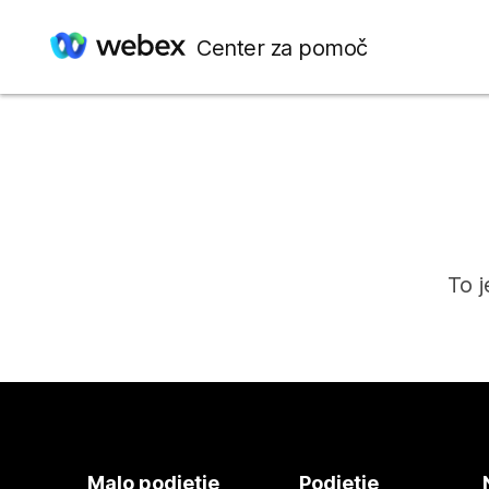
Center za pomoč
To j
Malo podjetje
Podjetje