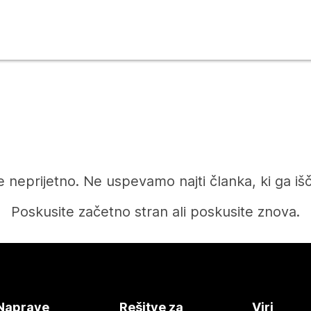
e neprijetno. Ne uspevamo najti članka, ki ga iš
Poskusite začetno stran ali poskusite znova.
Domov
Naprave
Rešitve za
Viri
Potrebujete odgovor?