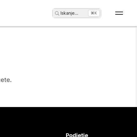
Iskanje
...
⌘K
čete.
Podjetje