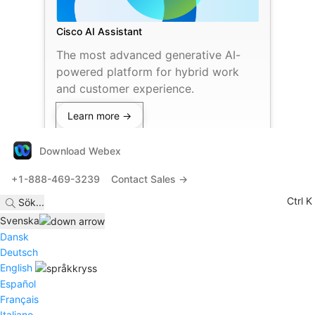
Cisco AI Assistant
The most advanced generative AI-
powered platform for hybrid work
and customer experience.
Learn more →
Download Webex
+1-888-469-3239
Contact Sales →
Ctrl K
Sök
...
Svenska
Dansk
Deutsch
English
Español
Français
Italiano