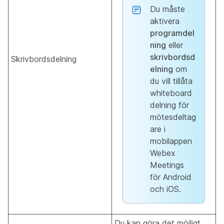
Du måste
aktivera
programdel
ning
eller
skrivbordsd
Skrivbordsdelning
elning
om
du vill tillåta
whiteboard
delning för
mötesdeltag
are i
mobilappen
Webex
Meetings
för Android
och iOS.
Du kan göra det möjligt