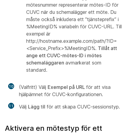
mötesnummer representerar mötes-ID för
CUVC när du schemalägger ett möte. Du
måste också inkludera ett ”tjänsteprefix” i
%MeetingID% variabeln för CUVC-URL. Till
exempel är
http://hostname.example.com/path/?ID=
<Service_Prefix>%MeetingID%.
Tillåt att
ange ett CUVC-mötes-ID i mötes
schemaläggaren
avmarkerat som
standard.
10
(Valfritt) Välj
Exempel på URL
för att visa
hjälpämnet för CUVC-konfigurationen.
11
Välj
Lägg
till för att skapa CUVC-sessionstyp.
Aktivera en mötestyp för ett