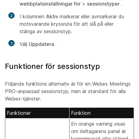
webbplatsinställningar för
>
sessionstyper .
2
I kolumnen
Aktiv
markerar eller avmarkerar du
motsvarande kryssruta för att slå på eller
stänga av sessionstyp.
3
Välj
Uppdatera
.
Funktioner för sessionstyp
Följande funktions alternativ är för en Webex Meetings
PRO-anpassad sessionstyp, men är standard för alla
Webex-tjänster.
Funktioner
Funktion
En orange varning visas
om deltagarens panel är
komprimerad eller stängd,