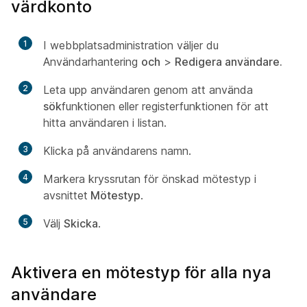
värdkonto
1
I webbplatsadministration väljer du
Användarhantering
och
>
Redigera användare.
2
Leta upp användaren genom att använda
sök
funktionen eller registerfunktionen för att
hitta användaren i listan.
3
Klicka på användarens namn.
4
Markera kryssrutan för önskad mötestyp i
avsnittet
Mötestyp
.
5
Välj
Skicka
.
Aktivera en mötestyp för alla nya
användare