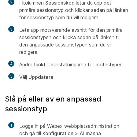
2
I kolumnen
Sessionskod
letar du upp det
primära sessionstyp och klickar sedan på länken
för sessionstyp som du vill redigera.
3
Leta upp motsvarande avsnitt för den primära
sessionstypen och klicka sedan på länken till
den anpassade sessionstypen som du vill
redigera.
4
Ändra funktionsinställningarna för mötestypen.
5
Välj
Uppdatera
.
Slå på eller av en anpassad
sessionstyp
1
Logga in på Webex webbplatsadministration
och gå till
Konfiguration
>
Allmänna