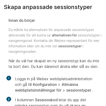
Skapa anpassade sessionstyper
Innan du börjar
Du måste ha alternativen för anpassade sessionstyper
aktiverade för att kunna se
alternativen för
sessionstyper i
navigeringsrad. Kontakta din Webex-representant för mer
information eller om du inte ser
sessionstyper
i
navigeringsraden.
När du väl har skapat en ny sessionstyp kan du inte
ta bort den. Du kan däremot ändra eller slå av den.
1
Logga in på Webex webbplatsadministration
och gå till
Konfiguration
>
Allmänna
webbplatsinställningar för
>
sessionstyper .
2
I kolumnen
Sessionskod
letar du upp det
primära sessionstyp som du vill skapa en