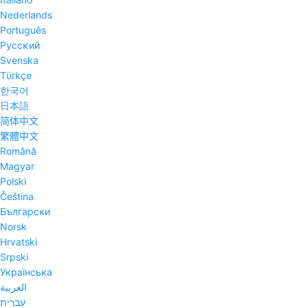
Nederlands
Português
Pyccĸий
Svenska
Tϋrkçe
한국어
日本語
简体中文
繁體中文
Română
Magyar
Polski
Čeština
Български
Norsk
Hrvatski
Srpski
Українська
العربية
עברית