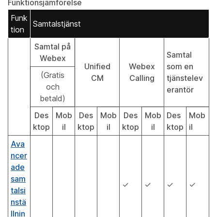
Funktionsjämförelse
Funk
Samtalstjänst
tion
Samtal på
Samtal
Webex
Unified
Webex
som en
(Gratis
CM
Calling
tjänstelev
och
erantör
betald)
Des
Mob
Des
Mob
Des
Mob
Des
Mob
ktop
il
ktop
il
ktop
il
ktop
il
Ava
ncer
ade
sam
✓
✓
✓
✓
talsi
nstä
llnin