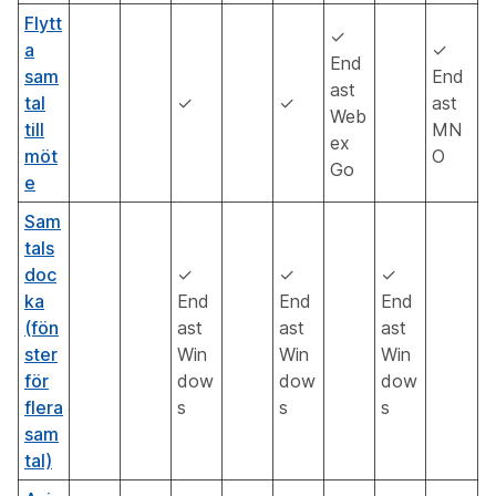
Flytt
✓
a
✓
End
sam
End
ast
tal
✓
✓
ast
Web
till
MN
ex
möt
O
Go
e
Sam
tals
doc
✓
✓
✓
ka
End
End
End
(fön
ast
ast
ast
ster
Win
Win
Win
för
dow
dow
dow
flera
s
s
s
sam
tal)