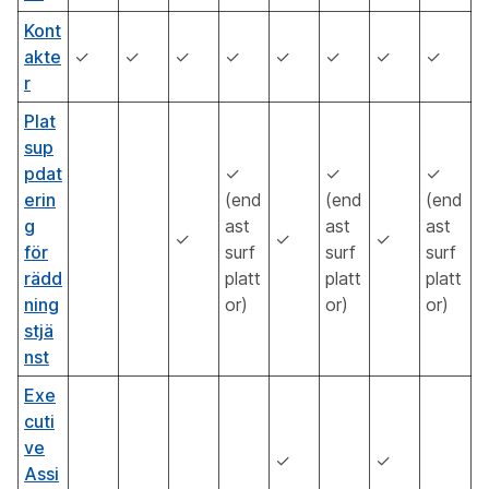
Kont
akte
✓
✓
✓
✓
✓
✓
✓
✓
r
Plat
sup
pdat
✓
✓
✓
erin
(end
(end
(end
g
ast
ast
ast
✓
✓
✓
för
surf
surf
surf
rädd
platt
platt
platt
ning
or)
or)
or)
stjä
nst
Exe
cuti
ve
✓
✓
Assi