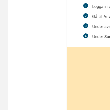
1
Logga in 
2
Gå till
An
3
Under avs
4
Under
Sa