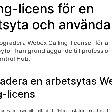
ng-licens för en
tsyta och använda
pgradera Webex Calling-licenser för a
ytor från grundläggande till professio
ontrol Hub.
adera en arbetsytas W
g-licens
dera licensen bibehålls de befintliga inställningarna för arb