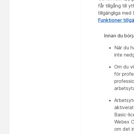
får tillgång till
tillgängliga med
Funktioner tillg
Innan du börj
När du ha
inte ned
Om du vil
för prof
professio
arbetsyt
Arbetsyt
aktivera
Basic-lic
Webex Ca
om det in