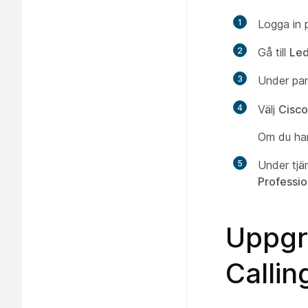
1
Logga in 
2
Gå till
Led
3
Under pa
4
Välj
Cisco
Om du har
5
Under tj
Professio
Uppgr
Callin