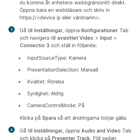
du komma åt enhetens webbgränssnitt direkt.
Öppna bara en webbläsare och skriv in
https://<device ip eller värdnamn>.
3
Gå till
Inställningar
, öppna
Konfigurationer
Tab
och navigera till
avsnittet Video
>
Input
>
Connector 3
och ställ in följande:
InputSourceType: Kamera
PresentationSelection: Manuell
Kvalitet: Rörelse
Synlighet: Aldrig
CameraControlMode: På
Klicka på
Spara
så att ändringarna börjar gälla.
4
Gå till
Inställningar
, öppna
Audio and Video
Tab
och klicka på
Presenter Track
. Följ sedan