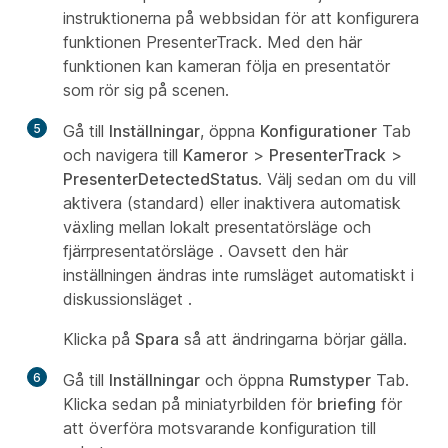
instruktionerna på webbsidan för att konfigurera
funktionen PresenterTrack. Med den här
funktionen kan kameran följa en presentatör
som rör sig på scenen.
5
Gå till
Inställningar
, öppna
Konfigurationer
Tab
och navigera till
Kameror
>
PresenterTrack
>
PresenterDetectedStatus
. Välj sedan om du vill
aktivera (standard) eller inaktivera automatisk
växling mellan
lokalt presentatörsläge
och
fjärrpresentatörsläge
. Oavsett den här
inställningen ändras inte rumsläget automatiskt i
diskussionsläget
.
Klicka på
Spara
så att ändringarna börjar gälla.
6
Gå till
Inställningar
och öppna
Rumstyper
Tab.
Klicka sedan på miniatyrbilden för
briefing
för
att överföra motsvarande konfiguration till