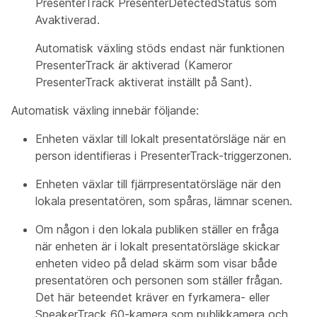
PresenterTrack PresenterDetectedStatus som
Avaktiverad.
Automatisk växling stöds endast när funktionen
PresenterTrack är aktiverad (Kameror
PresenterTrack aktiverat inställt på Sant).
Automatisk växling innebär följande:
Enheten växlar till lokalt presentatörsläge
när en
person identifieras i PresenterTrack-triggerzonen.
Enheten växlar till fjärrpresentatörsläge
när den
lokala presentatören, som spåras, lämnar scenen.
Om någon i den lokala publiken ställer en fråga
när enheten är i
lokalt presentatörsläge
skickar
enheten video på delad skärm som visar både
presentatören och personen som ställer frågan.
Det här beteendet kräver en fyrkamera- eller
SpeakerTrack 60-kamera som
publikkamera
och