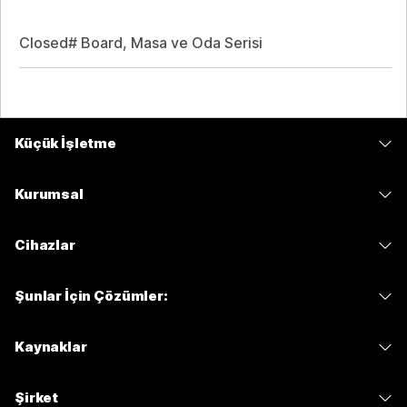
Closed# Board, Masa ve Oda Serisi
Küçük İşletme
Fiyatlar
Kurumsal
Webex Uygulaması
Webex Suite
Cihazlar
Meetings
Calling
kulaklıklar
Calling
Şunlar İçin Çözümler:
Meetings
Kameralar
Mesajlaşma
Eğitim
Mesajlaşma
Kaynaklar
Masa Serisi
Ekran Paylaşımı
Sağlık
Slido
İndirmeler
Oda Serisi
Şirket
Kamu
Web Seminerleri