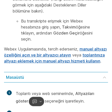
görmek için aşağıdaki
Desteklenen Diller
bölümüne bakın).
Bu transkripte erişmek için Webex
hesabınıza giriş yapın,
Takvim
öğesine
tıklayın, ardından
Gözden Geçir
öğesini
seçin.
Webex Uygulamasında, tercih ederseniz,
manuel altyazı
özelliğini açın ve bir altyazıcı atayın
veya
toplantınıza
altyazı eklemek için manuel altyazı hizmeti kullanın
.
Masaüstü
1
Toplantı veya web seminerinde,
Altyazıları
göster
seçeneğini işaretleyin.