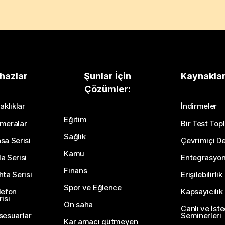
hazlar
Şunlar İçin
Kaynakla
Çözümler:
aklıklar
İndirmeler
Eğitim
meralar
Bir Test Topl
Sağlık
sa Serisi
Çevrimiçi De
Kamu
a Serisi
Entegrasyo
Finans
hta Serisi
Erişilebilirlik
Spor ve Eğlence
lefon
Kapsayıcılık
isi
Ön saha
Canlı ve İst
sesuarlar
Seminerleri
Kar amacı gütmeyen