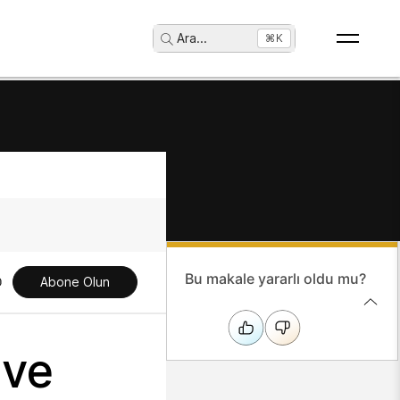
Ara
...
⌘K
Bu makale yararlı oldu mu?
Abone Olun
ive