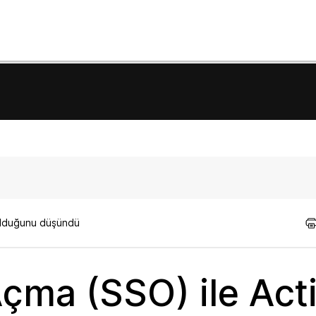
 olduğunu düşündü
çma (SSO) ile Act