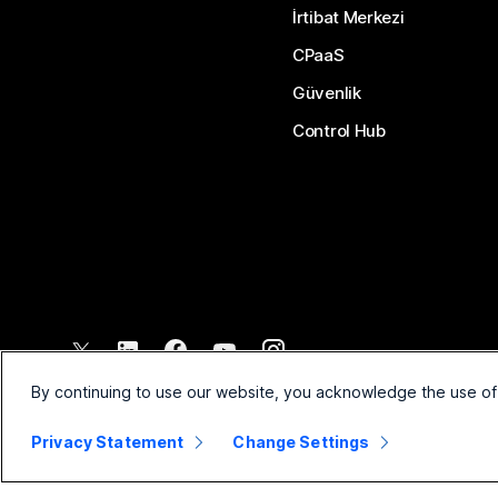
İrtibat Merkezi
CPaaS
Güvenlik
Control Hub
©
2026
Cisco ve/veya bağlı kuruluşları. Tüm hakları saklıdır.
By continuing to use our website, you acknowledge the use of
Privacy Statement
Change Settings