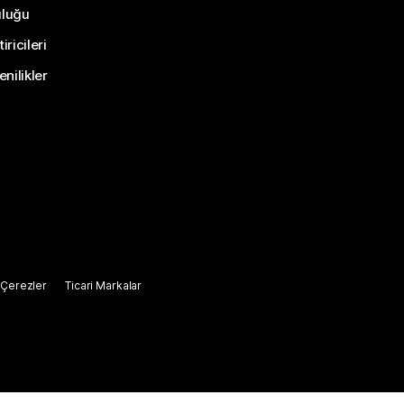
uluğu
ricileri
nilikler
Çerezler
Ticari Markalar