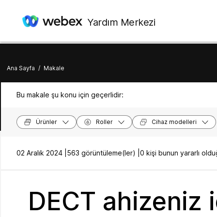
Yardım Merkezi
Ana Sayfa
/
Makale
Bu makale şu konu için geçerlidir:
Ürünler
Roller
Cihaz modelleri
02 Aralık 2024 |
563 görüntüleme(ler) |
0 kişi bunun yararlı ol
DECT ahizeniz iç