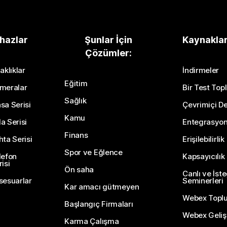
hazlar
Şunlar İçin
Kaynakla
Çözümler:
aklıklar
İndirmeler
Eğitim
meralar
Bir Test Topl
Sağlık
sa Serisi
Çevrimiçi De
Kamu
a Serisi
Entegrasyo
Finans
hta Serisi
Erişilebilirlik
Spor ve Eğlence
lefon
Kapsayıcılık
isi
Ön saha
Canlı ve İst
sesuarlar
Seminerleri
Kar amacı gütmeyen
Webex Topl
Başlangıç Firmaları
Webex Gelişti
Karma Çalışma