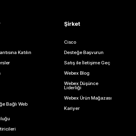
r
Şirket
Cisco
antısına Katılın
Desteğe Başvurun
rsler
Satış ile İletişime Geç
n
Webex Blog
Webex Düşünce
Liderliği
Webex Ürün Mağazası
eğe Bağlı Web
Kariyer
uluğu
ricileri