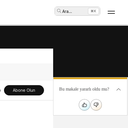
Ara
...
⌘K
Bu makale yararlı oldu mu?
Abone Olun