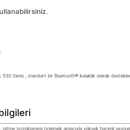
llanabilirsiniz.
:
k 530 Serisi
, standart bir
Bluetooth®
kulaklık olarak desteklen
ilgileri
i, işitme bozuklumesi önlemek amacıyla yüksek hacimli seviye