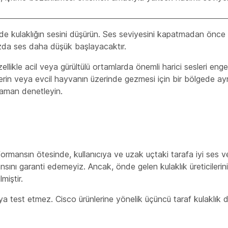
ekilde kulaklığın sesini düşürün. Ses seviyesini kapatmadan önce
ızda ses daha düşük başlayacaktır.
zellikle acil veya gürültülü ortamlarda önemli harici sesleri enge
şilerin veya evcil hayvanın üzerinde gezmesi için bir bölgede ayr
 zaman denetleyin.
formansın ötesinde, kullanıcıya ve uzak uçtaki tarafa iyi ses v
sını garanti edemeyiz. Ancak, önde gelen kulaklık üreticilerinin 
miştir.
eya test etmez. Cisco ürünlerine yönelik üçüncü taraf kulaklık 