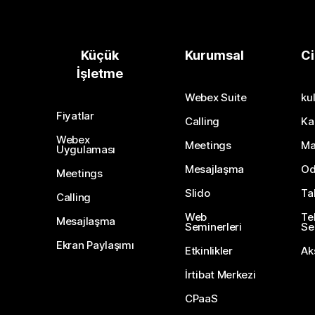
Küçük
Kurumsal
Ci
İşletme
Webex Suite
kul
Fiyatlar
Calling
Ka
Webex
Meetings
Ma
Uygulaması
Mesajlaşma
Od
Meetings
Slido
Ta
Calling
Web
Te
Mesajlaşma
Seminerleri
Ser
Ekran Paylaşımı
Etkinlikler
Ak
İrtibat Merkezi
CPaaS