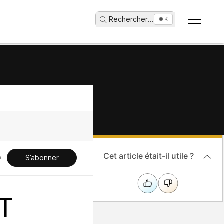
Rechercher
...
⌘K
Cet article était-il utile ?
S’abonner
T