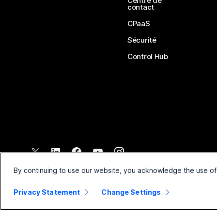
Centre de
contact
CPaaS
Sécurité
Control Hub
©
2026
Cisco et/ou ses affiliés. Tous droits réservés.
By continuing to use our website, you acknowledge the use of
Privacy Statement
Change Settings