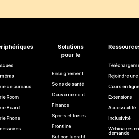
ériphériques
Solutions
Ressource
pour le
sques
Téléchargem
Enseignement
méras
Rejoindre une
Soins de santé
rie de bureaux
Cours en lign
Gouvernement
rie Room
Extensions
Finance
rie Board
Accessibilité
Sports et loisirs
rie Phone
Inclusivité
Frontline
cessoires
Webinaires en 
demande
But non lucratif