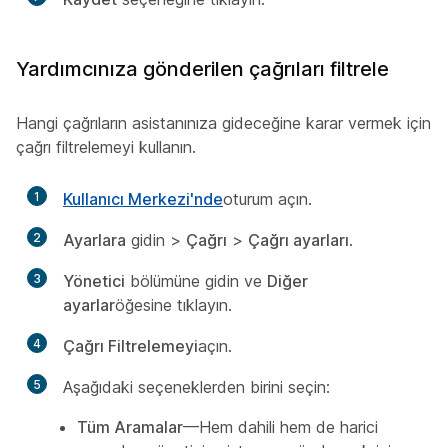
Yardımcınıza gönderilen çağrıları filtrele
Hangi çağrıların asistanınıza gideceğine karar vermek için
çağrı filtrelemeyi kullanın.
1
Kullanıcı Merkezi'nde
oturum açın.
2
Ayarlara
gidin >
Çağrı
>
Çağrı ayarları
.
3
Yönetici
bölümüne gidin ve
Diğer
ayarlar
öğesine tıklayın.
4
Çağrı Filtrelemeyi
açın.
5
Aşağıdaki seçeneklerden birini seçin:
Tüm Aramalar
—Hem dahili hem de harici