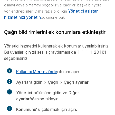
olmayı veya olmamayı seçebilir ve çağrıları başka bir yere
Yönetici asistanı
yönlendirebilirler. Daha fazla bilgi için
hizmetinizi yönetin
bölümüne bakın.
Çağrı bildirimlerini ek konumlara etkinleştir
Yönetici hizmetini kullanarak ek konumlar uyarılabilirsiniz.
Bu uyarılar için zil sesi sıçraydırması da 1 1 1 1 2018'i
seçebilirsiniz.
1
Kullanıcı Merkezi'nde
oturum açın.
2
Ayarlara
gidin >
Çağrı
>
Çağrı ayarları
.
3
Yönetici
bölümüne gidin ve
Diğer
ayarlar
öğesine tıklayın.
4
Konumunu
' u çaldırmak için açın.