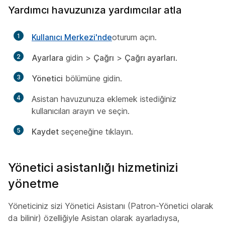
Yardımcı havuzunıza yardımcılar atla
1
Kullanıcı Merkezi'nde
oturum açın.
2
Ayarlara
gidin >
Çağrı
>
Çağrı ayarları
.
3
Yönetici
bölümüne gidin.
4
Asistan havuzunuza eklemek istediğiniz
kullanıcıları arayın ve seçin.
5
Kaydet
seçeneğine tıklayın.
Yönetici asistanlığı hizmetinizi
yönetme
Yöneticiniz sizi Yönetici Asistanı (Patron-Yönetici olarak
da bilinir) özelliğiyle Asistan olarak ayarladıysa,