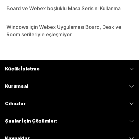
Board ve Webex boşluklu Masa Serisini Kullanma
Windows için Webex Uygulaması Board, Desk ve
Room serileriyle eşleşmiyor
Küçük İşletme
Fiyatlar
Kurumsal
Webex Uygulaması
Webex Suite
Cihazlar
Meetings
Calling
kulaklıklar
Calling
Şunlar İçin Çözümler:
Meetings
Kameralar
Mesajlaşma
Eğitim
Mesajlaşma
Kaynaklar