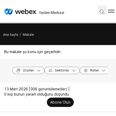
Yardım Merkezi
Ana Sayfa
/
Makale
Bu makale şu konu için geçerlidir:
Ürünler
Sektörler
Roller
13 Mart 2026 |
306 görüntüleme(ler) |
0 kişi bunun yararlı olduğunu düşündü
Abone Olun