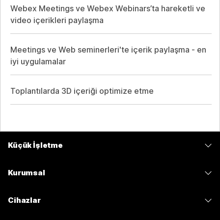
Webex Meetings ve Webex Webinars’ta hareketli ve
video içerikleri paylaşma
Meetings ve Web seminerleri'te içerik paylaşma - en
iyi uygulamalar
Toplantılarda 3D içeriği optimize etme
Küçük İşletme
Fiyatlar
Kurumsal
Webex Uygulaması
Webex Suite
Cihazlar
Meetings
Calling
kulaklıklar