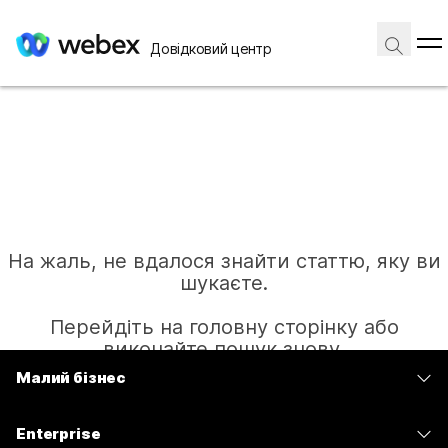
Довідковий центр
На жаль, не вдалося знайти статтю, яку ви
шукаєте.
Перейдіть на головну сторінку або
виконайте пошук знову.
Малий бізнес
Тарифи
Головна
Enterprise