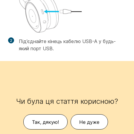
2
Під’єднайте кінець кабелю USB-A у будь-
який порт USB.
Чи була ця стаття корисною?
Так, дякую!
Не дуже