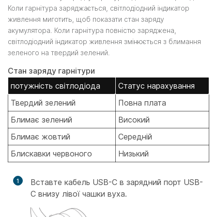
Коли гарнітура заряджається, світлодіодний індикатор
живлення миготить, щоб показати стан заряду
акумулятора. Коли гарнітура повністю заряджена,
світлодіодний індикатор живлення змінюється з блимання
зеленого на твердий зелений.
Стан заряду гарнітури
потужність світлодіода
Статус нарахування
Твердий зелений
Повна плата
Блимає зелений
Високий
Блимає жовтий
Середній
Блискавки червоного
Низький
1
Вставте кабель USB-C в зарядний порт USB-
C внизу лівої чашки вуха.