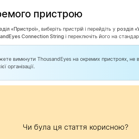
ремого пристрою
зділ «Пристрої
», виберіть пристрій і перейдіть у
розділ «
andEyes Connection String
і переключіть його на станда
жете вимкнути ThousandEyes на окремих пристроях, не 
ієї організації.
Чи була ця стаття корисною?