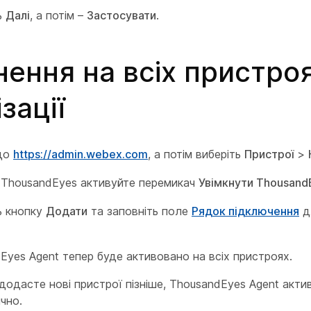
ь
Далі
, а потім –
Застосувати
.
нення на всіх пристро
зації
 до
https://admin.webex.com
, а потім виберіть
Пристрої
>
і ThousandEyes активуйте перемикач
Увімкнути Thousand
ь кнопку
Додати
та заповніть поле
Рядок підключення
д
Eyes Agent тепер буде активовано на всіх пристроях.
додасте нові пристрої пізніше, ThousandEyes Agent акти
чно.