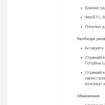
Дзвінки од
WebRTC, Ві
Локальні д
Необхідні умо
Активуйте
Отримайт
Потрібна о
Отримайт
зареєструв
інтеграції 
Обмеження