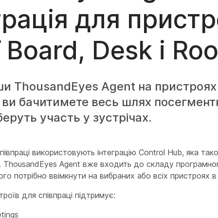
грація для пристр
ї Board, Desk і Ro
и ThousandEyes Agent на пристроях 
, ви бачитимете весь шлях посегментн
беруть участь у зустрічах.
півпраці використовують інтеграцію Control Hub, яка та
. ThousandEyes Agent вже входить до складу програмно
го потрібно ввімкнути на вибраних або всіх пристроях в 
троїв для співпраці підтримує:
tings