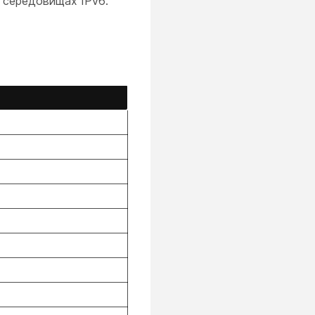
х середовищах IPv6.