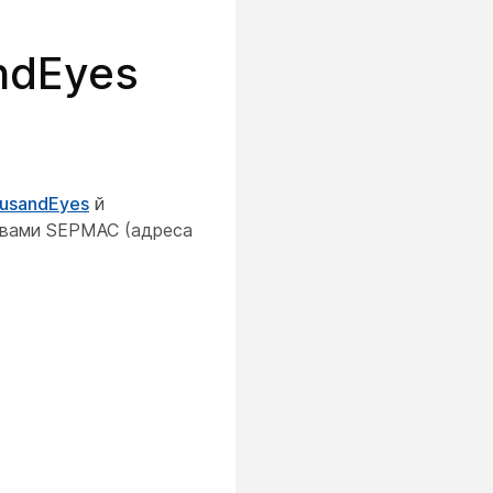
ndEyes
usandEyes
й
азвами SEPMAC (адреса