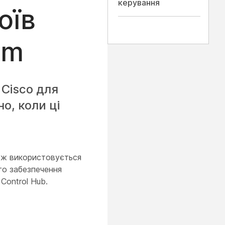
керування
оїв
om
Cisco для
о, коли ці
кож використовується
го забезпечення
Control Hub.