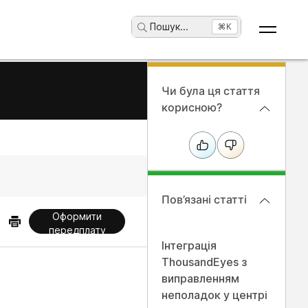
Пошук
...
⌘K
Чи була ця стаття
корисною?
Пов’язані статті
Оформити
передплату
Інтеграція
ThousandEyes з
виправленням
неполадок у центрі