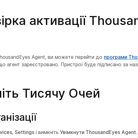
ірка активації Thousa
housandEyes Agent, ви можете перейти до
програми Tho
що агент зареєстровано. Пристрої буде підписано за н
іть Тисячу Очей
анізації
vices
,
Settings
і вимкніть
Увімкнути ThousandEyes Agent
.