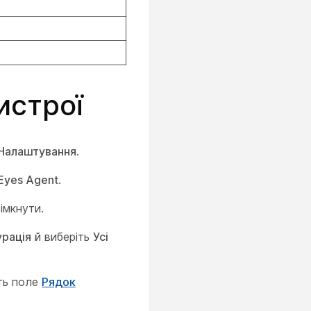
истрої
Налаштування
.
Eyes Agent
.
вімкнути.
урація
й виберіть
Усі
іть поле
Рядок