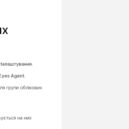
ях
Налаштування
.
Eyes Agent
.
ля групи облікових
вується на них