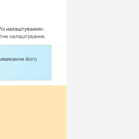
Усі налаштування
».
ртне налаштування.
вимикаючи його