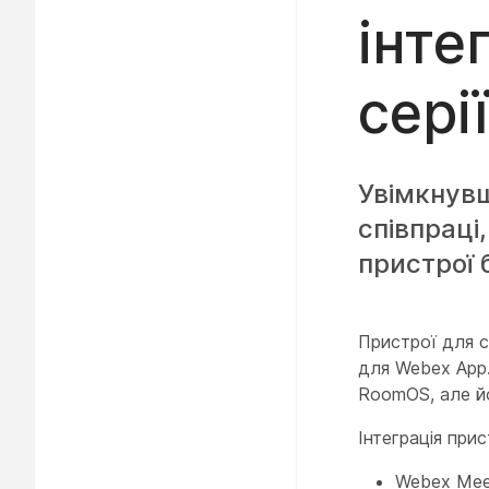
інте
сері
Увімкнувш
співпраці
пристрої 
Пристрої для с
для Webex App
RoomOS, але йо
Інтеграція прис
Webex Mee