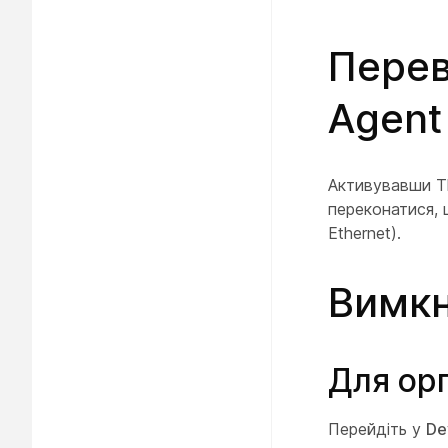
Перев
Agent
Активувавши T
переконатися, 
Ethernet).
Вимкн
Для орг
Перейдіть у
De