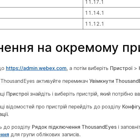
11.17.1
11.14.1
11.12.1
нення на окремому пр
 до
https://admin.webex.com
, а потім виберіть
Пристрої
>
і ThousandEyes активуйте перемикач
Увімкнути Thousand
нці
Пристрої
знайдіть і виберіть пристрій, який потрібно в
нці відомостей про пристрій перейдіть до розділу
Конфіг
ції
.
ь до розділу
Рядок підключення ThousandEyes
і заповн
ення
для групи облікових записів.