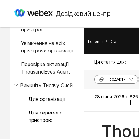
У цій статті
Довідковий центр
Увімкнення на окремому
пристрої
Головна
/
Стаття
Увімкнення на всіх
пристроях організації
Ця стаття для:
Перевірка активації
ThousandEyes Agent
Продукти
Вимкніть Тисячу Очей
28 січня 2026 р.
826
Для організації
|
|
Для окремого
пристрою
Thou