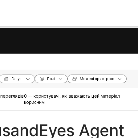
Галузі
Ролі
Моделі пристроїв
 переглядів
0 — користувачі, які вважають цей матеріал
корисним
sandEyes Agent