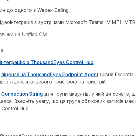
ин до одного з Webex Calling
деоінтеграція з зустрічами Microsoft Teams (VIMT), MT
звінки на Unified CM
ви
інтеграцію з ThousandEyes Control Hub
.
е
ліцензії на ThousandEyes Endpoint Agent
(рівня Essential
дна ліцензія кінцевого пристрою на пристрій.
е
Connection String
для групи акаунтів, у якій ви хочете, 
ався. Зверніть увагу, що ця група облікових записів має 
з Control Hub.