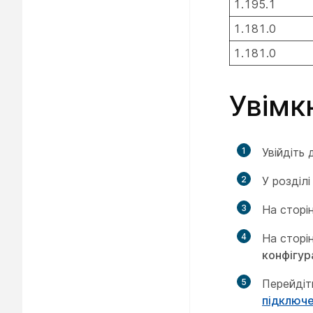
1.195.1
1.181.0
1.181.0
Увімк
1
Увійдіть
2
У розділ
3
На сторі
4
На сторі
конфігура
5
Перейдіт
підключ