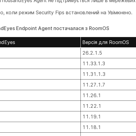
 ThousandEyes Agent не підтримується лише в мережеви
о, коли
режим
Security Fips встановлений на
Увімкнено
.
ndEyes Endpoint Agent постачалася з RoomOS
ndEyes
Версія для RoomOS
26.2.1.5
11.33.1.3
11.31.1.3
11.27.1.7
11.26.1
11.22.1
11.19.1
11.18.1