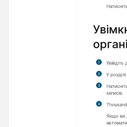
Натисніт
Увімк
органі
1
Увійдіть
2
У розділ
3
Натисніт
записів.
4
Thousand
Якщо ви 
автомати