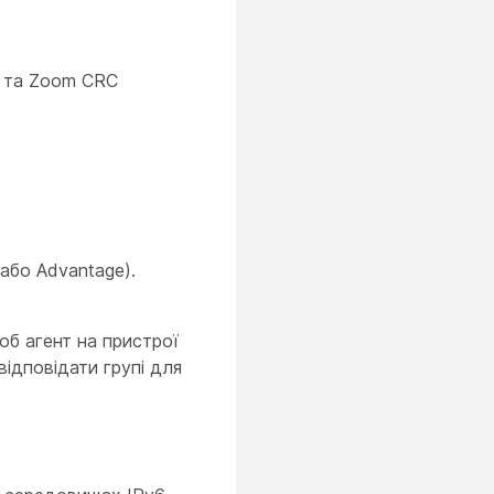
R та Zoom CRC
 або Advantage).
щоб агент на пристрої
відповідати групі для