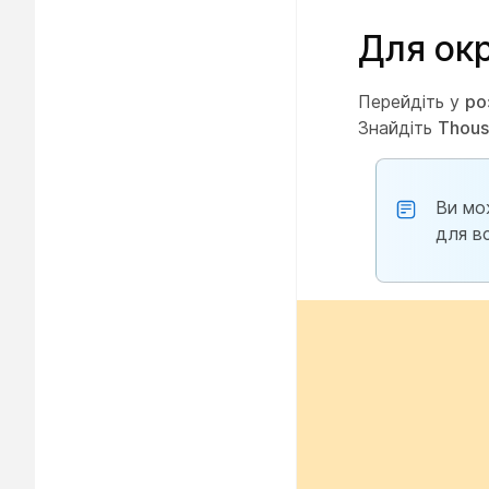
Для ок
Перейдіть у
ро
Знайдіть
Thous
Ви мо
для вс