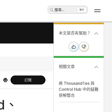
搜尋
...
⌘K
本文是否有幫助？
相關文章
訂閱
將 Thousand1es 與
Control Hub 中的疑難
排解整合
rd、