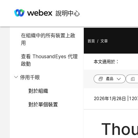
在此文章中
說明中心
在個別裝置上啟用
在組織中的所有裝置上啟
首頁
/
文章
用
查看 ThousandEyes 代理
本文適用於：
啟動
停用千眼
產品
對於組織
2026年1月28日 |
120
對於單個裝置
Tho