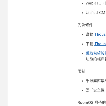
WebRTC，
Unified
先決條件
啟動
Thous
下載
Thou
獲取希望設
功能的帳戶
限制
千眼座席集成
當「安全性 
RoomOS 附帶的