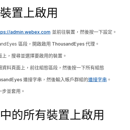
裝置上啟用
tps://admin.webex.com
並前往
裝置
，然後按一下
設定
。
sandEyes 區段，開啟
啟用 ThousandEyes 代理
。
面上，搜尋並選擇要啟用的裝置。
細資料頁面上，前往
組態
區段，然後按一下
所有組態
usandEyes 連接字串
，然後輸入帳戶群組的
連接字串
。
一步
並
套用
。
中的所有裝置上啟用