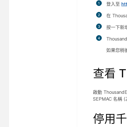
1
登入至
ht
2
在 Thou
3
按一下
新
4
Thous
如果您稍後
查看 T
啟動 Thousa
SEPMAC 名稱
停用千