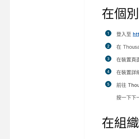
在個別
1
登入至
ht
2
在 Thou
3
在
裝置
頁
4
在裝置詳
5
前往
Tho
按一下
下
在組織