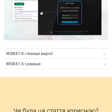
WSB41.6 і пізніші версії
WSB41.5 і раніше
Чи була ця стаття корисною?