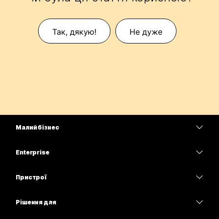
Так, дякую!
Не дуже
Малий бізнес
Тарифи
Enterprise
Програма Webex
Webex Suite
Пристрої
Наради
Calling
Гарнітури
Calling
Рішення для
Наради
Камери