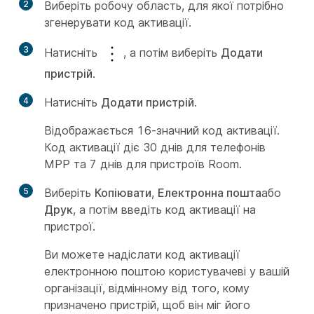
2
Виберіть робочу область, для якої потрібно
згенерувати код активації.
3
Натисніть
, а потім виберіть
Додати
пристрій
.
4
Натисніть
Додати пристрій
.
Відображається 16-значний код активації.
Код активації діє 30 днів для телефонів
MPP та 7 днів для пристроїв Room.
5
Виберіть
Копіювати
,
Електронна пошта
або
Друк
, а потім введіть код активації на
пристрої.
Ви можете надіслати код активації
електронною поштою користувачеві у вашій
організації, відмінному від того, кому
призначено пристрій, щоб він міг його