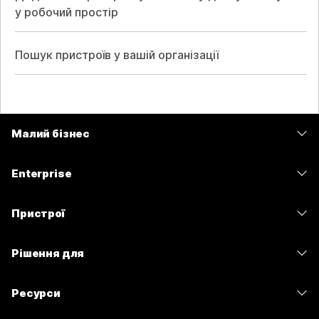
у робочий простір
Пошук пристроїв у вашій організації
Малий бізнес
Тарифи
Enterprise
Програма Webex
Webex Suite
Пристрої
Наради
Calling
Гарнітури
Calling
Рішення для
Наради
Камери
Обмін повідомленнями
Освітні заклади
Обмін повідомленнями
Ресурси
Серія настільних пристроїв
Спільний доступ до екрана
Медичні установи
Slido