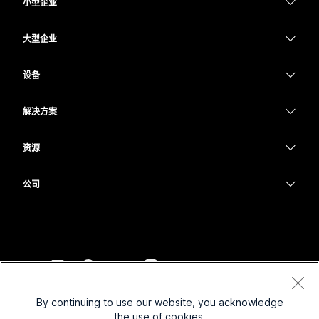
小型企业
定价
大型企业
Webex 应用程序
Webex Suite
设备
Meetings
Calling
头戴式耳机
Calling
解决方案
Meetings
摄像头
教育
消息传递
消息传递
资源
Desk 系列
医疗保健
屏幕共享
下载
Slido
Room 系列
公司
政府
加入测试会议
Webinars
Cisco
Board 系列
财务
在线课程
Events
联系技术支持
Phone 系列
体育与娱乐
集成
Contact Center
联系销售
配件
一线员工
辅助功能
CPaaS
条款和条件
Webex Blog
By continuing to use our website, you acknowledge
非营利组织
隐私权声明
包容性
安全性
the use of cookies.