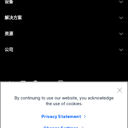
设备
Meetings
Calling
头戴式耳机
Calling
解决方案
Meetings
摄像头
消息传递
教育
消息传递
资源
Desk 系列
屏幕共享
医疗保健
Slido
下载
Room 系列
公司
政府
Webinars
加入测试会议
Board 系列
Cisco
财务
Events
在线课程
Phone 系列
联系技术支持
体育与娱乐
Contact Center
集成
配件
联系销售
一线员工
CPaaS
辅助功能
条款和条件
Webex Blog
非营利组织
安全性
By continuing to use our website, you acknowledge
包容性
隐私权声明
the use of cookies.
Webex 思想领导力
新兴公司
Control Hub
Cookie
直播和点播网络研讨会
Privacy Statement
Webex 商店
商标
混合式工作
Webex 社区
©
2026
Cisco 和/或其附属公司。保留所有权利。
职业