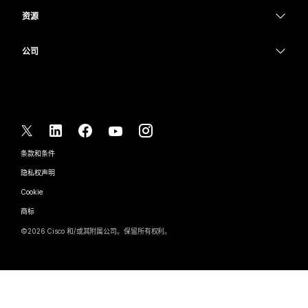
教育
消息传递
消息传递
资源
Desk 系列
医疗保健
屏幕共享
下载
Slido
Room 系列
公司
政府
加入测试会议
Webinars
Cisco
Board 系列
财务
在线课程
Events
联系技术支持
Phone 系列
体育与娱乐
集成
Contact Center
联系销售
配件
一线员工
辅助功能
CPaaS
条款和条件
Webex Blog
非营利组织
隐私权声明
包容性
安全性
Webex 思想领导力
Cookie
新兴公司
直播和点播网络研讨会
Control Hub
Webex 商店
商标
混合式工作
Webex 社区
©
2026
Cisco 和/或其附属公司。保留所有权利。
职业
Webex 开发人员
新闻和创新