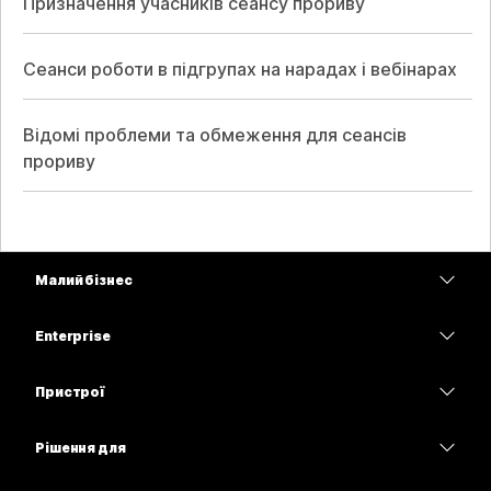
Призначення учасників сеансу прориву
Сеанси роботи в підгрупах на нарадах і вебінарах
Відомі проблеми та обмеження для сеансів
прориву
Малий бізнес
Тарифи
Enterprise
Програма Webex
Webex Suite
Пристрої
Наради
Calling
Гарнітури
Calling
Рішення для
Наради
Камери
Освітні заклади
Обмін повідомленнями