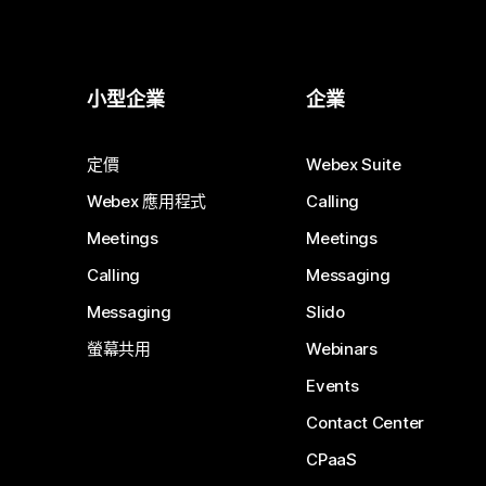
小型企業
企業
定價
Webex Suite
Webex 應用程式
Calling
Meetings
Meetings
Calling
Messaging
Messaging
Slido
螢幕共用
Webinars
Events
Contact Center
CPaaS