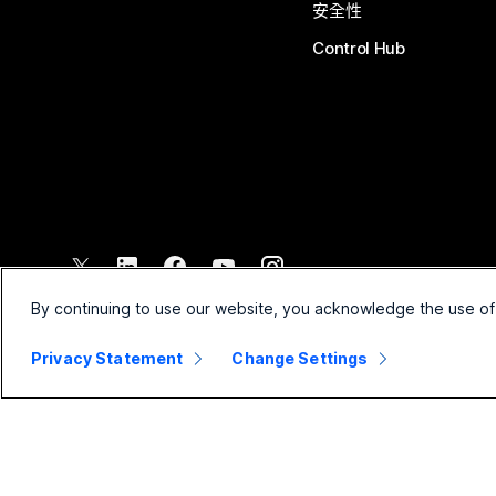
安全性
Control Hub
©
2026
Cisco 和/或其子公司。保留所有權利。
By continuing to use our website, you acknowledge the use of
Privacy Statement
Change Settings