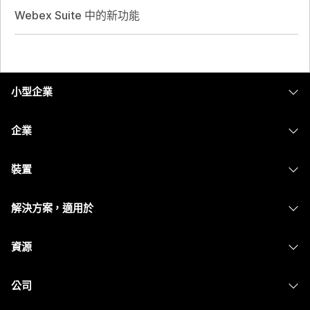
Webex Suite 中的新功能
小型企業
定價
企業
Webex 應用程式
Webex Suite
裝置
Meetings
Calling
耳機
Calling
解決方案，適用於
Meetings
攝影機
Messaging
教育
Messaging
資源
Desk 系列
螢幕共用
醫療保健
Slido
下載
Room 系列
公司
政府
Webinars
加入測驗會議
Board 系列