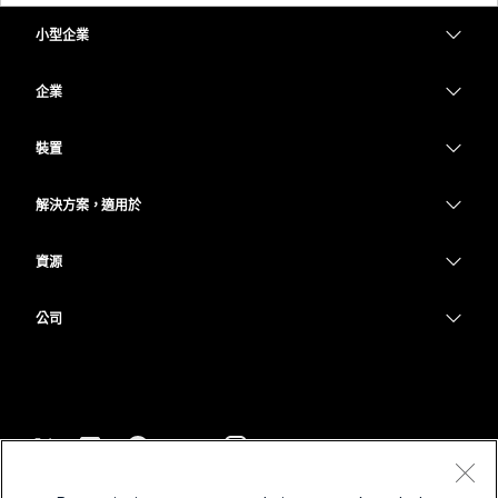
小型企業
定價
企業
Webex 應用程式
Webex Suite
裝置
Meetings
Calling
耳機
Calling
解決方案，適用於
Meetings
攝影機
教育
Messaging
Messaging
資源
Desk 系列
醫療保健
螢幕共用
下載
Slido
Room 系列
公司
政府
加入測驗會議
Webinars
Cisco
Board 系列
財務
線上課程
Events
聯絡技術支援
電話系列
運動與娛樂
整合
Contact Center
聯絡銷售人員
配件
前線
協助工具
CPaaS
條款和條件
Webex 部落格