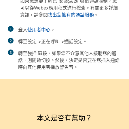
如果您想要了解已"安裝;設定"哪個通話服務，您
可以從Webex應用程式進行檢查。有關更多詳細
資訊，請參閱
找出您擁有的通話服務
。
1
登入
使用者中心
。
2
轉至
設定
>
正在呼叫
>
通話設定
。
3
轉至
強插
區段，如果您不介意其他人接聽您的通
話，則開啟切換。然後，決定是否要在您插入通話
時向其他使用者播放警告音。
本文是否有幫助？