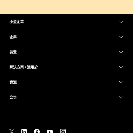
小型企業
定價
企業
Webex 應用程式
Webex Suite
裝置
Meetings
Calling
耳機
Calling
解決方案，適用於
Meetings
攝影機
教育
Messaging
Messaging
資源
Desk 系列
醫療保健
螢幕共用
下載
Slido
Room 系列
公司
政府
加入測驗會議
Webinars
Cisco
Board 系列
財務
線上課程
Events
聯絡技術支援
電話系列
運動與娛樂
整合
Contact Center
聯絡銷售人員
配件