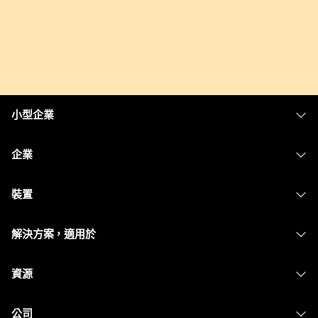
小型企業
定價
企業
Webex 應用程式
Webex Suite
裝置
Meetings
Calling
耳機
Calling
解決方案，適用於
Meetings
攝影機
Messaging
教育
Messaging
資源
Desk 系列
螢幕共用
醫療保健
Slido
下載
Room 系列
公司
政府