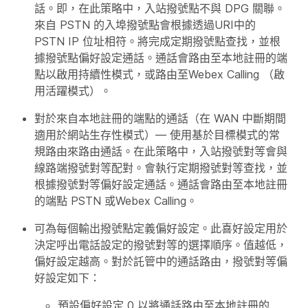
話。即，在此策略中，入站撥號點不與 DPG 關聯。
來自 PSTN 的入埠撥號點會根據透過URI中的
PSTN IP 位址相符。將完成定期撥號點查找，並根
據撥號點偏好設定通話。通話會路由至本地註冊的端
點以啟用持續性模式，或路由至Webex Calling （啟
用活躍模式）。
對於來自本地註冊的端點的通話（在 WAN 中斷期間
適用於網站生存性模式）— 使用基於目標模式的常
規路由來路由通話。在此策略中，入站撥號對等會與
線路端撥號對等配對。會執行定期撥號對等查找，並
根據撥號對等偏好設定通話。通話會路由至本地註冊
的端點 PSTN 或Webex Calling。
可為每個輸出撥號點定義偏好設定。此喜好設定用於
決定呼出電話設定的撥號對等的選擇順序。值越低，
偏好設定越高。對於託管中的通話路由，撥號對等偏
好設定如下：
預設偏好設定 0 以將通話路由至本地註冊的