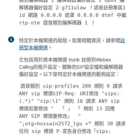
類別編解碼器 1 編解碼器偏好設定 1 Opus 編
解碼器偏好設定 2 g711ulaw ！語音註冊集區1 
id 網路 0.0.0.0 遮罩 0.0.0.0 dtmf 中繼 
rtp-nte 語音類別編解碼器 1 ！ 
4
特定於本機閘道的組態。如需相關資訊，請參閱
註
冊型本機閘道
。
它包括用於將本機閘道 trunk 註冊到Webex
Calling的租戶設定、關聯的SIP設定檔和編解碼器
偏好設定。以下是特定於本機閘道的範例設定：
語音類別 sip-profiles 200 規則 9 請求 
ANY sip 標頭SIP-Req- URI修改 "sips:
(.*)" "sip:\1" 規則 10 請求 ANY sip 
標頭若要修改 "  「 」 「 規則 13 回應 
ANY SIP 標頭要修改」  " 
";otg=hussain2572_lgu >” 規則 30 請求
任何 sip 標頭 P-宣告身分修改「sips: