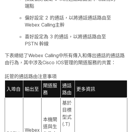
端點
偏好設定 2 的通話，以將通話通話路由至
Webex Calling主幹
喜好設定為 3 的通話，以將通話路由至
PSTN 幹線
下表總結了Webex Calling中所有傳入和傳出通話的通話路
由行為，其中涉及Cisco IOS管理的閘道服務的共置：
託管的通話路由注意事項
閘道服
通話
入埠自
輸出至
更多資訊
務
路由
基於
目標
型式
本機閘
(.T)
道與生
Webex