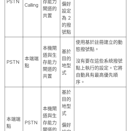
PSTN
存能力
偏好
Calling
閘道的
設定
共置
為 2
的撥
號點
使用基於註冊建立的動
本機閘
態撥號點。
基於
道與生
本端端
目的
沒有要在這些系統撥號
PSTN
存能力
點
地型
點上執行的設定。它將
閘道的
式
自動具有最高優先順
共置
序。
基於
目的
地型
本機閘
式
道與生
本端端
PSTN
存能力
偏好
點
閘道的