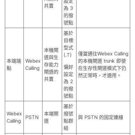
設定
共置
為 3
的撥
號點
基於
目標
型式
本機閘
僅當通往Webex Calling
(.T)
道與生
本端端
Webex
的本機閘道 trunk 即使
存能力
偏好
點
Calling
在生存性閘道模式下仍
閘道的
設定
然正常時，才適用。
共置
為 2
的撥
號點
基於
Webex
本端閘
撥號
PSTN
與 PSTN 的固定連線
Calling
道
點群
組