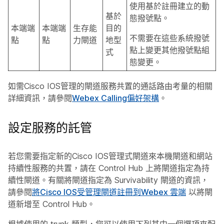
使用基於註冊建立的動
基於
態撥號點。
本端端
本端端
生存能
目的
不需要在這些系統撥號
點
點
力閘道
地型
點上變更其他撥號點組
式
態變更。
如需Cisco IOS管理的閘道服務共置的通話路由考量的相關
詳細資訊，請參閱
Webex Calling偏好架構
。
設定服務的託管
若您需要指定新的Cisco IOS管理式閘道來本機閘道和網站
持續性服務的共置，請在 Control Hub 上將閘道指定為持
續性閘道。有關將閘道指定為 Survivability 閘道的資訊，
請參閱
將Cisco IOS受管理閘道註冊到Webex 雲端
以將閘
道新增至 Control Hub。
根據使用的 trunk 類型，您可以使用下列其中一個選項來配