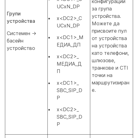
конфигурации
UCxN_DP
за група
Групи
устройства.
x<DC2>_C
устройства
Можете да
UCxN_DP
присвоите пул
Системен →
x<DC1>_М
от устройства
басейн
ЕДИА_ДП
на устройства
устройство
като телефони,
x<DC2>_
шлюзове,
МЕДИА_Д
транкове и CTI
П
точки на
маршрутизиран
x<DC1>_
е.
SBC_SIP_D
P
x<DC2>_
SBC_SIP_D
P