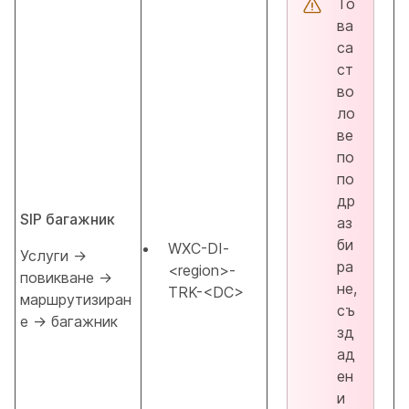
То
ва
са
ст
во
ло
ве
по
по
др
SIP багажник
аз
би
WXC-DI-
Услуги →
ра
<region>-
повикване →
не,
TRK-<DC>
маршрутизиран
съ
е → багажник
зд
ад
ен
и