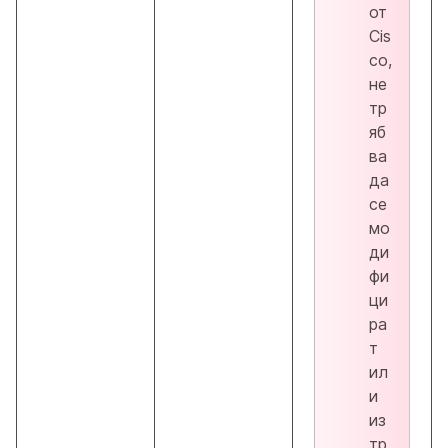
от
Cis
co,
не
тр
яб
ва
да
се
мо
ди
фи
ци
ра
т
ил
и
из
тр