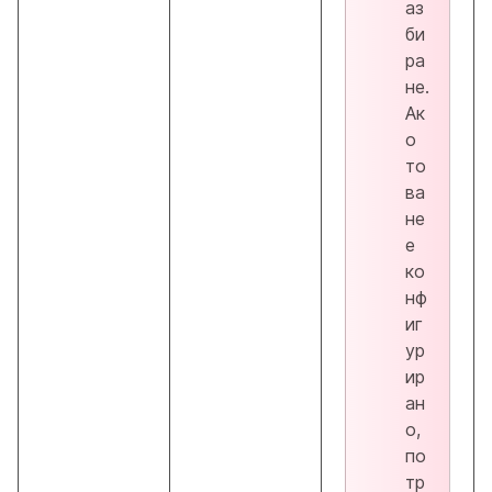
аз
би
ра
не.
Ак
о
то
ва
не
е
ко
нф
иг
ур
ир
ан
о,
по
тр