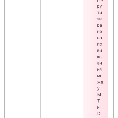
ру
ти
зи
ра
не
на
по
ви
кв
ан
ия
ме
жд
у
M
T
и
DI