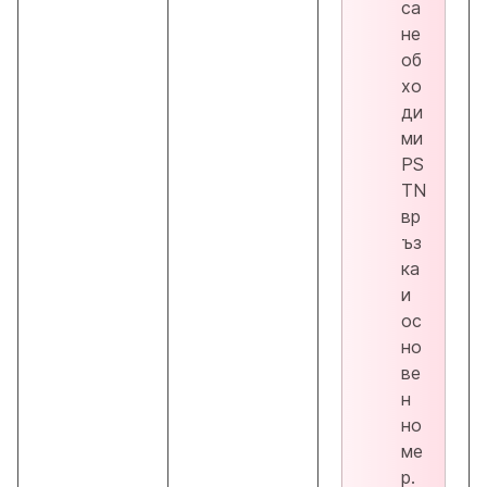
са
не
об
хо
ди
ми
PS
TN
вр
ъз
ка
и
ос
но
ве
н
но
ме
р.