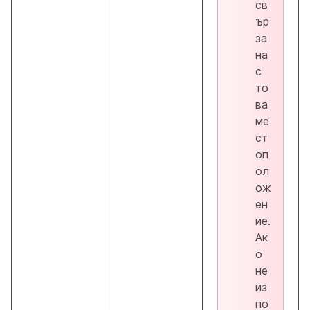
св
ър
за
на
с
то
ва
ме
ст
оп
ол
ож
ен
ие.
Ак
о
не
из
по