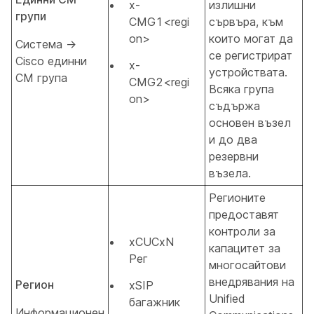
x-
излишни
групи
CMG1<regi
сървъра, към
on>
които могат да
Система →
се регистрират
Cisco единни
x-
устройствата.
CM група
CMG2<regi
Всяка група
on>
съдържа
основен възел
и до два
резервни
възела.
Регионите
предоставят
контроли за
xCUCxN
капацитет за
Рег
многосайтови
внедрявания на
Регион
xSIP
Unified
багажник
Информационен