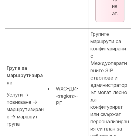
ив
ат.
Групите
маршрути са
конфигурирани
с
Междуоперати
Група за
вните SIP
маршрутизира
стволове и
не
администратор
WXC-ДИ-
ът могат лесно
Услуги →
<region>-
да
повикване →
РГ
конфигурират
маршрутизиран
или свържат
е → маршрут
персонализиран
група
ия си план за