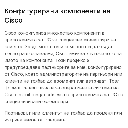
Конфигурирани компоненти на
Cisco
Cisco конфигурира множество компоненти в
приложенията за UC за специални екземпляри на
клиента. За да могат тези компоненти да бъдат
лесно разпознаваеми, Cisco вмъква
x
в началото на
името на компонента. Този префикс
x
предупреждава партньорите за име, конфигурирано
от Cisco, което администраторите на партньори или
клиенти не трябва
да променят или изтриват
. Този
формат се използва и за оперативната система на
Cisco. monitoring/readiness на приложенията за UC за
специализирани екземпляри.
Партньорът или клиентът не трябва да променя или
изтрива никое от следните: