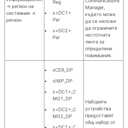
Communications
Reg
→ регион на
Manager,
x<DC1>
системния →
където може
Рег
регион
да се наложи
да ограничите
x<DC2>
честотната
Рег
лента за
определени
повиквания.
xCER_DP
xIMP_DP
x<DC1>_C
MG1_DP
Наборите
устройства
x<DC2>_C
предоставят
MG2_DP
общ набор от
x<DC1>_C