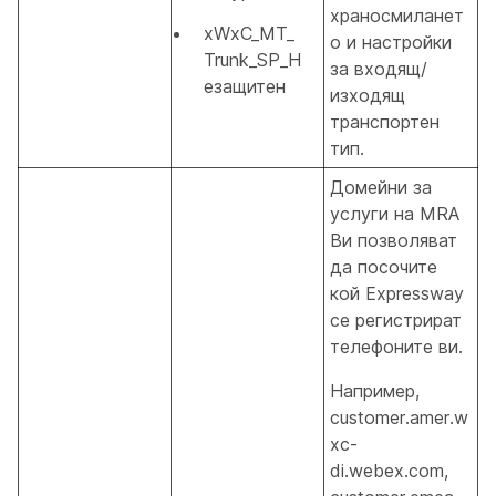
храносмиланет
xWxC_MT_
о и настройки
Trunk_SP_Н
за входящ/
езащитен
изходящ
транспортен
тип.
Домейни за
услуги на MRA
Ви позволяват
да посочите
кой Expressway
се регистрират
телефоните ви.
Например,
customer.amer.w
xc-
di.webex.com,