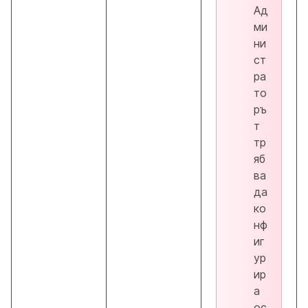
Ад
ми
ни
ст
ра
то
ръ
т
тр
яб
ва
да
ко
нф
иг
ур
ир
а
ос