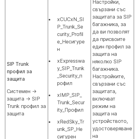
Настройки,
свързани със
защитата за SIP
xCUCxN_SI
багажника, за
P_Trunk_Se
да ви позволят
curity_Profil
да присвоите
e_Несигуре
един профил за
н
защита на
xExpresswa
няколко SIP
SIP Trunk
y_SIP_Trunk
багажника.
профил за
_Security_п
Настройките,
защита
рофил
свързани със
Системен →
защитата,
xIMP_SIP_
защита → SIP
включват
Trunk_Secur
Trunk профил за
режим на
ity_Профил
защита
защита на
устройството,
xRedSky_Tr
удостоверяване
unk_SP_Не
на
сигурен