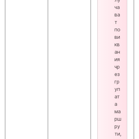
ча
ва
т
по
ви
кв
ан
ия
чр
ез
гр
уп
ат
а
ма
рш
ру
ти,