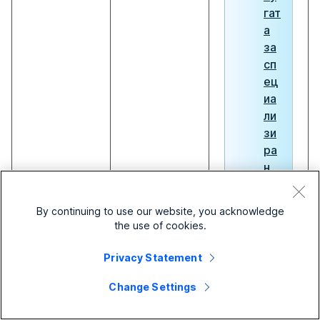
гат
а
за
сп
ец
иа
ли
зи
ра
н
ек
зе
By continuing to use our website, you acknowledge
мп
the use of cookies.
ля
р
е
Privacy Statement
до
ме
Change Settings
йн