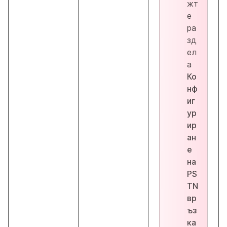
жт
е
ра
зд
ел
а
Ко
нф
иг
ур
ир
ан
е
на
PS
TN
вр
ъз
ка