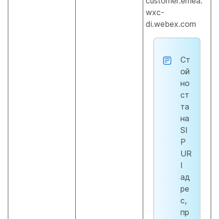
customer.emea.
wxc-
di.webex.com
Ст
ой
но
ст
та
на
SI
P
UR
I
ад
ре
с,
пр