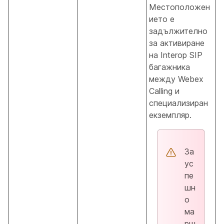
Местоположен
ието е
задължително
за активиране
на Interop SIP
багажника
между Webex
Calling и
специализиран
екземпляр.
За
ус
пе
шн
о
ма
рш