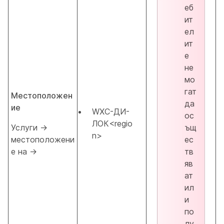
еб
ит
ел
ит
е
не
мо
гат
Местоположен
да
ие
WXC-ДИ-
ос
ЛОК<regio
Услуги →
ъщ
n>
местоположени
ес
е на →
тв
яв
ат
ил
и
по
лу