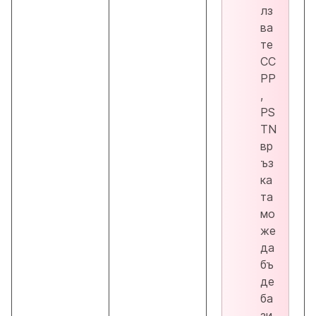
лз
ва
те
CC
PP
,
PS
TN
вр
ъз
ка
та
мо
же
да
бъ
де
ба
зи