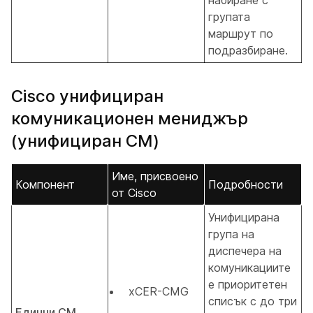
набиране с
групата
маршрут по
подразбиране.
Cisco унифициран
комуникационен мениджър
(унифициран CM)
Име, присвоено
Компонент
Подробности
от Cisco
Унифицирана
група на
диспечера на
комуникациите
е приоритетен
xCER-CMG
списък с до три
Единни CM