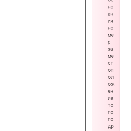
но
вн
ия
но
ме
р
за
ме
ст
оп
ол
ож
ен
ие
то
по
по
др