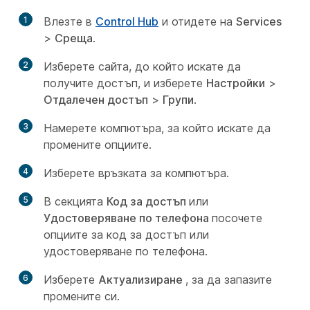
1
Влезте в
Control Hub
и отидете на
Services
>
Среща
.
2
Изберете сайта, до който искате да
получите достъп, и изберете
Настройки
>
Отдалечен достъп
>
Групи
.
3
Намерете компютъра, за който искате да
промените опциите.
4
Изберете връзката за компютъра.
5
В секцията
Код за достъп
или
Удостоверяване по телефона
посочете
опциите за код за достъп или
удостоверяване по телефона.
6
Изберете
Актуализиране
, за да запазите
промените си.