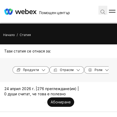
Помощен център
Начало
/
Статия
Тази статия се отнася за:
Продукти
Отрасли
Роли
24 април 2026 г. |
276 преглеждане(ия) |
0 души считат, че това е полезно
Абониране