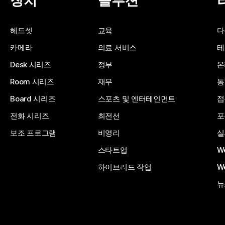
장치
솔루션
헤드셋
교육
다
카메라
의료 서비스
테
Desk 시리즈
정부
온
Room 시리즈
재무
통
Board 시리즈
스포츠 및 엔터테인먼트
접
전화 시리즈
최전선
포
보조 프로그램
비영리
실
스타트업
W
하이브리드 작업
W
뉴