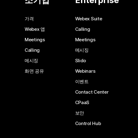
소기업
Enterprise
가격
Webex Suite
Webex 앱
Calling
Meetings
Meetings
Calling
메시징
메시징
Slido
화면 공유
Webinars
이벤트
Contact Center
CPaaS
보안
Control Hub