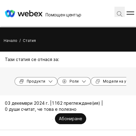
Помощен център
Начало
/
Статия
Тази статия се отнася за:
Продукти
Роли
Модели на устро
03 декември 2024 г. |
1162 преглеждане(ия) |
0 души считат, че това е полезно
Абониране