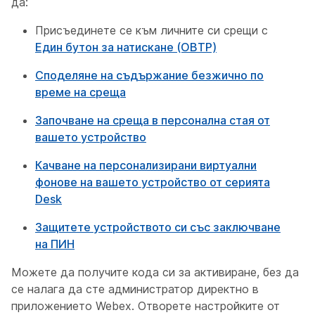
да:
Присъединете се към личните си срещи с
Един бутон за натискане (OBTP)
Споделяне на съдържание безжично по
време на среща
Започване на среща в персонална стая от
вашето устройство
Качване на персонализирани виртуални
фонове на вашето устройство от серията
Desk
Защитете устройството си със заключване
на ПИН
Можете да получите кода си за активиране, без да
се налага да сте администратор директно в
приложението Webex. Отворете настройките от