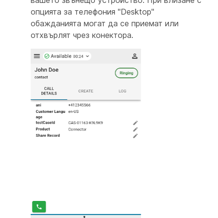
вашето звънещо устройство. При влизане с
опцията за телефония "Desktop"
обажданията могат да се приемат или
отхвърлят чрез конектора.