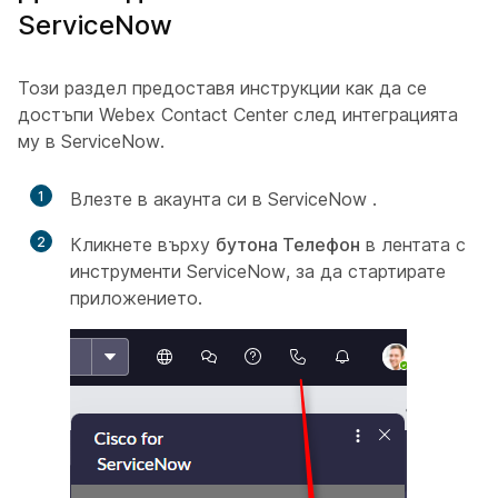
ServiceNow
Този раздел предоставя инструкции как да се
достъпи Webex Contact Center след интеграцията
му в ServiceNow.
1
Влезте в акаунта
си в ServiceNow
.
2
Кликнете върху
бутона Телефон
в лентата с
инструменти ServiceNow, за да стартирате
приложението.