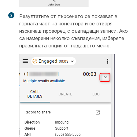
3
Резултатите от търсенето се показват в
горната част на конектора и се отваря
изскачащ прозорец с съвпадащи записи. Ако
са намерени няколко съвпадения, изберете
правилната опция от падащото меню.