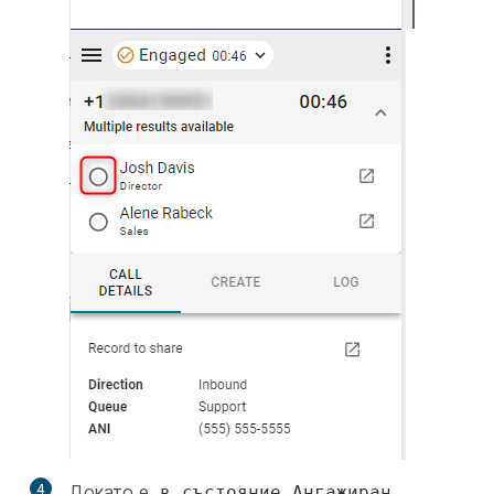
4
Докато е
,
в състояние Ангажиран