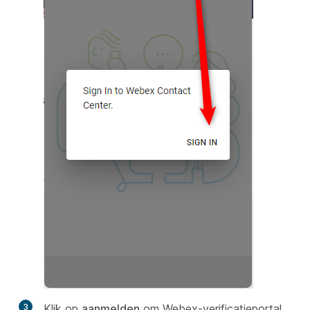
3
Klik op
aanmelden
om Webex-verificatieportal