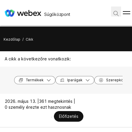
Súgóközpont
Kezdőlap
/
Cikk
A cikk a következőre vonatkozik:
Termékek
Iparágak
Szerepkörök
2026. május 13. |
361 megtekintés |
0 személy érezte ezt hasznosnak
Előfizetés