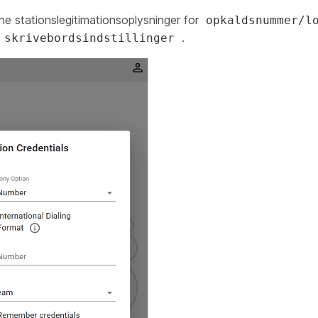
ine stationslegitimationsoplysninger for
opkaldsnummer/l
.
 skrivebordsindstillinger