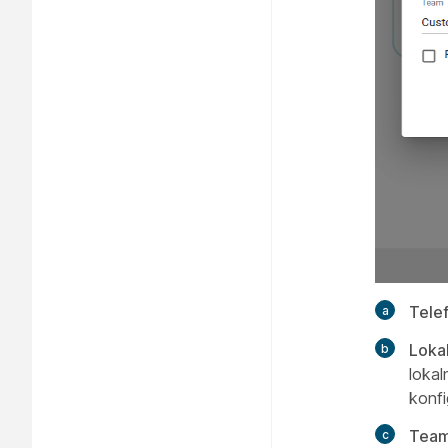
Telef
Loka
loka
konfi
Tea