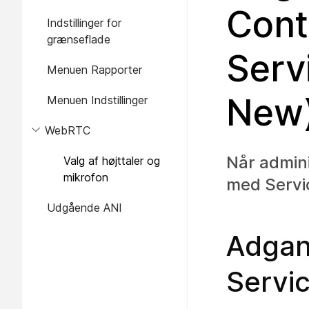
Cont
Indstillinger for
grænseflade
Serv
Menuen Rapporter
New
Menuen Indstillinger
WebRTC
Når admin
Valg af højttaler og
mikrofon
med
Serv
Udgående ANI
Adgan
Servi