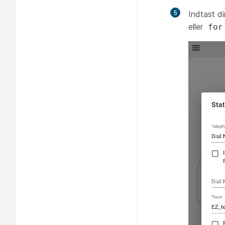
5
Indtast d
eller
for