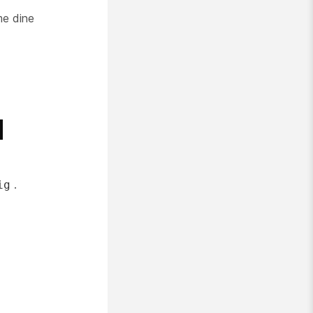
me dine
d
.
ig