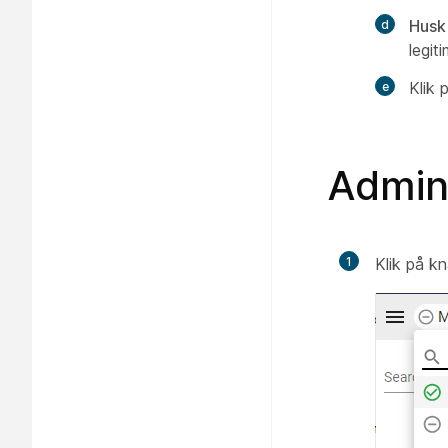
Husk
legit
Klik 
Admin
1
Klik på k