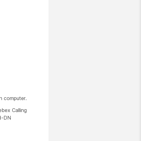
en computer.
ebex Calling
rd-DN