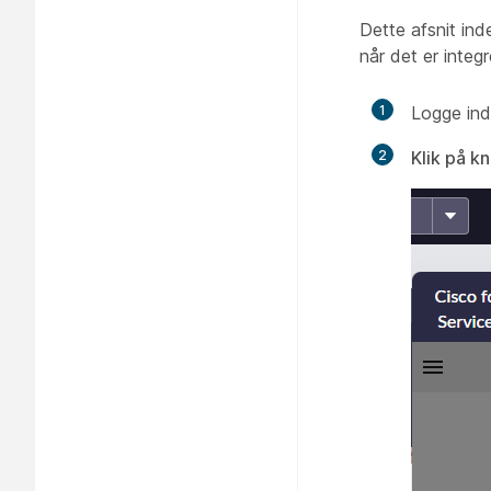
Dette afsnit ind
når det er integ
1
Logge ind
2
Klik på k