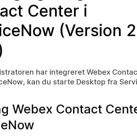
act Center i
iceNow (Version 2
)
istratoren har integreret Webex Contac
iceNow
, kan du starte Desktop fra
Serv
g Webex Contact Cente
ceNow