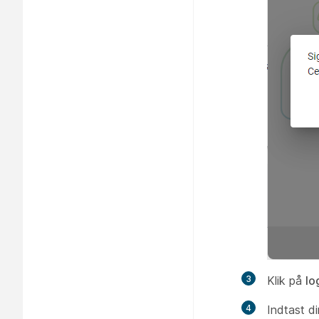
3
Klik på
lo
4
Indtast d