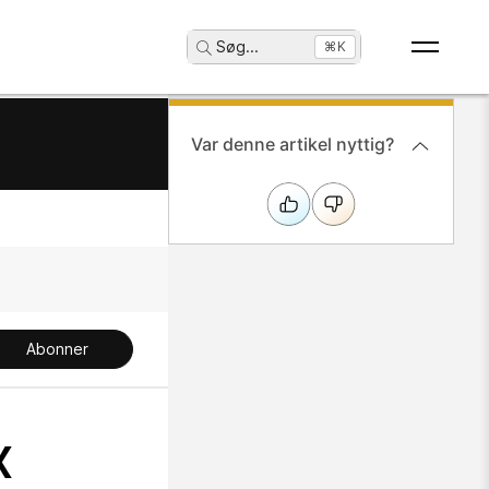
Søg
...
⌘K
Var denne artikel nyttig?
Abonner
x