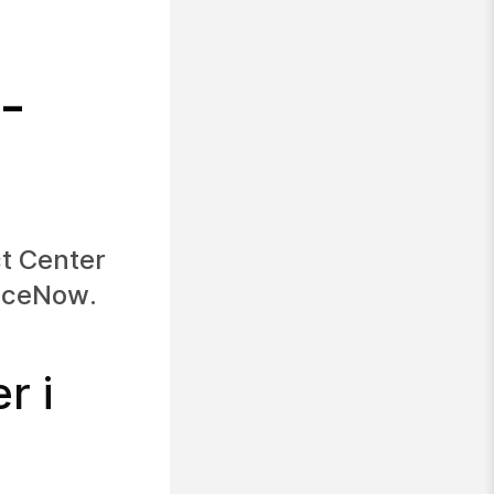
-
t Center
iceNow
.
r i