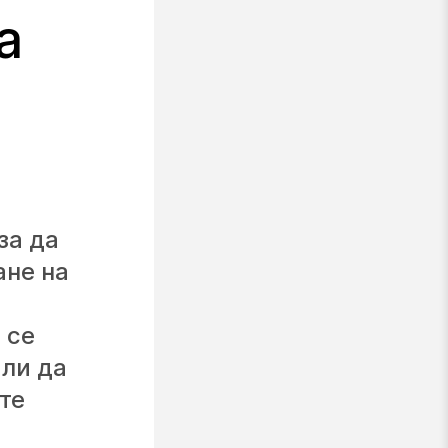
а
за да
ане на
 се
ли да
те