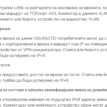
туални LANs са разгърната за изолиране на мрежата, т
ран маршрут за TCP/порт 443. Компютър в данните VLA
ението или бюрото устройство на видео/глас VLAN.
мрежи
а мрежа за данни (3G/4G/LTE) потребителите могат да 
а с корпоративната мрежа и маршрут към IP на помещен
тройство от VPN концентратора. Стаята или бюрото ус
бъде рутируемо на IPv4.
гости
 предоставите достъп за мрежи за гости. Стаята или 
 трябва да бъде рутируемо на IPv4.
на на хостове и напълно квалифицирани имена на домей
а ултразвукови маркери не поддържа IPv6 адреси, имен
s. Компютърът или мобилното устройство обаче могат д