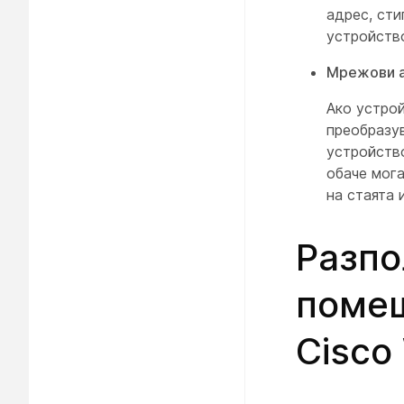
адрес, ст
устройств
Мрежови 
Ако устро
преобразу
устройств
обаче мог
на стаята 
Разпо
помещ
Cisco