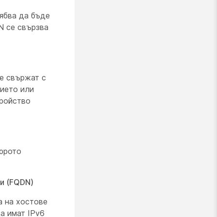
рябва да бъде
N се свързва
се свържат с
ието или
тройство
бюрото
ни (FQDN)
а на хостове
а имат IPv6