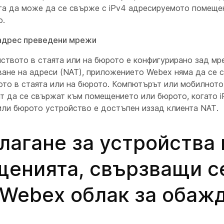
ига да може да се свърже с iPv4 адресируемото помеще
о.
адрес преведени мрежи
йството в стаята или на бюрото е конфигурирано зад м
ване на адреси (NAT), приложението Webex няма да се 
ото в стаята или на бюрото. Компютърът или мобилното
ат да се свържат към помещението или бюрото, когато 
или бюрото устройство е достъпен иззад клиента NAT.
лагане за устройства 
енията, свързващи с
 Webex облак за обаж