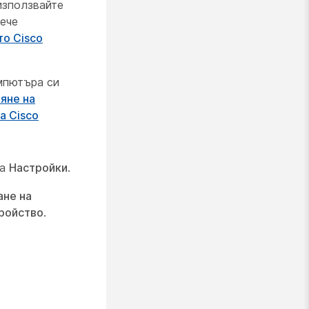
използвайте
вече
то Cisco
омпютъра си
яне на
а Cisco
на
Настройки
.
не на
тройство
.