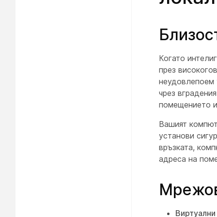
Близос
Когато интелиг
през високого
неудовлепоем 
чрез вградени
помещението и
Вашият компют
установи сигур
връзката, ком
адреса на пом
Мрежов
Виртуални