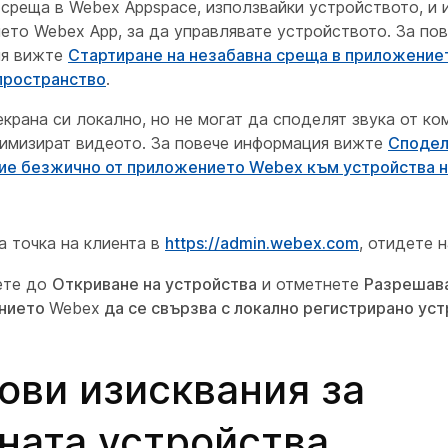
среща в Webex Appspace, използвайки устройството, и 
ето Webex App, за да управлявате устройството. За по
ия вижте
Стартиране на незабавна среща в приложение
пространство
.
крана си локално, но не могат да споделят звука от к
тимизират видеото. За повече информация вижте
Сподел
е безжично от приложението Webex към устройства н
а точка на клиента в
https:/​/​admin.webex.com
, отидете 
ете до
Откриване на устройства
и отметнете
Разрешава
нието
Webex
да се свързва с локално регистрирано ус
ви изисквания за
ната устройства