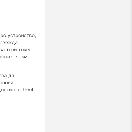
юро устройство,
извежда
ва този токен
вържете към
тва да
танови
достигнат IPv4