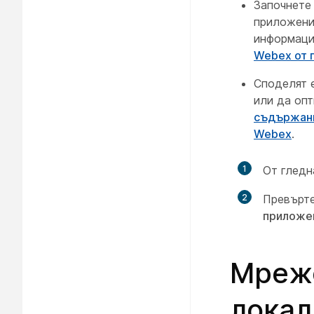
Започнете 
приложени
информац
Webex от 
Споделят е
или да оп
съдържани
Webex
.
1
От гледн
2
Превърт
приложе
Мрежо
локал