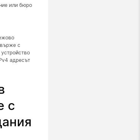
ние или бюро
режово
свърже с
 устройство
iPv4 адресът
в
е с
дания