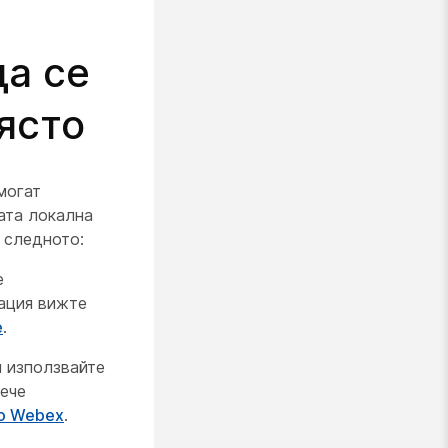
да се
ясто
могат
ата локална
 следното:
е
мация вижте
е
.
и използвайте
вече
co Webex
.