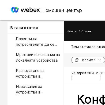
Помощен център
В тази статия
Начало
/
Статия
Позволи на
потребителите да се
Тази статия се отнас
свързват с устройства
Мрежови изисквания за
на място
локалната устройства
Продукти
Разполагане за
24 април 2026 г.
78
устройства в
|
|
помещенията,
Изисквания за
свързващи се с Cisco
устройства в
Webex облак за
Конф
помещенията
обаждания