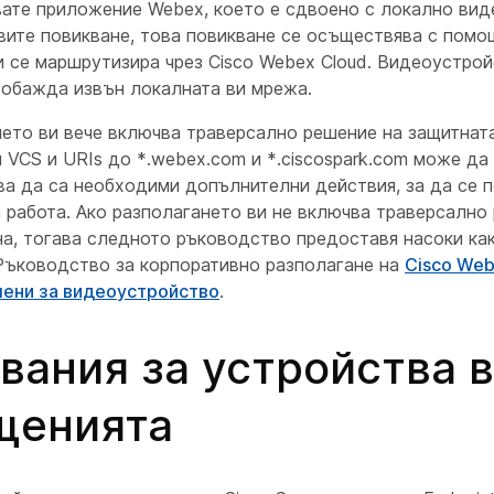
вате приложение Webex, което е сдвоено с локално вид
вите повикване, това повикване се осъществява с помо
и се маршрутизира чрез Cisco Webex Cloud. Видеоустро
 обажда извън локалната ви мрежа.
нето ви вече включва траверсално решение на защитната
 VCS и URIs до *.webex.com и *.ciscospark.com може да 
ва да са необходими допълнителни действия, за да се 
 работа. Ако разполагането ви не включва траверсално
а, тогава следното ръководство предоставя насоки как
Ръководство за корпоративно разполагане на
Cisco Web
ени за видеоустройство
.
вания за устройства в
щенията