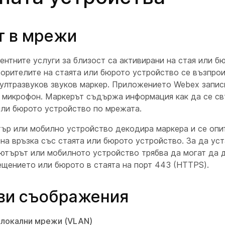
т в мрежи
ентните услуги за близост са активирани на стая или б
ворителите на стаята или бюрото устройство се възпро
ултразвуков звуков маркер. Приложението Webex запис
я микрофон. Маркерът съдържа информация как да се с
ли бюрото устройство по мрежата.
ър или мобилно устройство декодира маркера и се опи
на връзка със стаята или бюрото устройство. За да ус
пютърът или мобилното устройство трябва да могат да 
ещението или бюрото в стаята на порт 443 (HTTPS).
и съображения
 локални мрежи (VLAN)