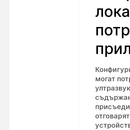
лока
потр
при
Конфигури
могат пот
ултразвук
съдържан
присъеди
отговарят
устройст