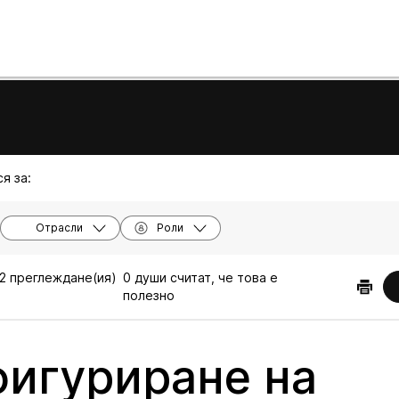
я за:
Отрасли
Роли
2 преглеждане(ия)
0 души считат, че това е
полезно
игуриране на