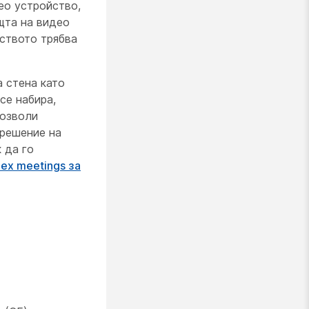
ео устройство,
щта на видео
йството трябва
 стена като
се набира,
позволи
 решение на
 да го
ex meetings за