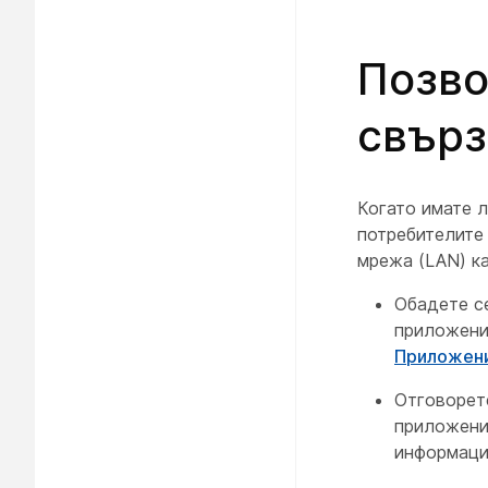
Позво
свърз
Когато имате л
потребителите 
мрежа (LAN) ка
Обадете се
приложени
Приложени
Отговорете
приложени
информац