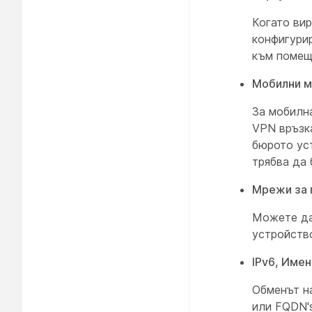
Когато вир
конфигури
към помещ
Мобилни 
За мобилн
VPN връзк
бюрото ус
трябва да 
Мрежи за 
Можете да
устройство
IPv6, Име
Обменът н
или FQDN'