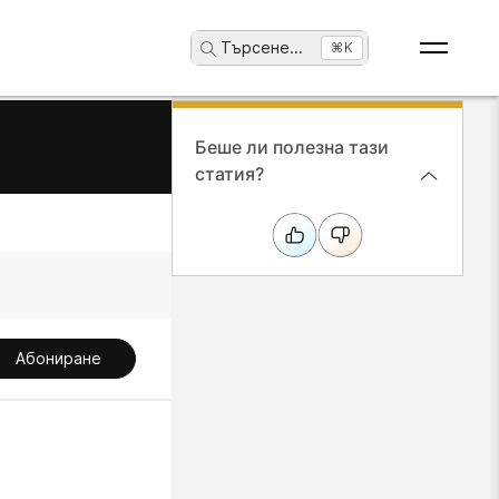
Търсене
...
⌘K
Беше ли полезна тази
статия?
Абониране