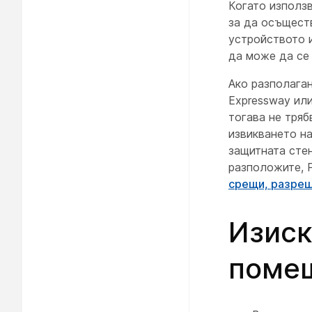
Когато използ
за да осъщест
устройството 
да може да се
Ако разполага
Expressway или
тогава не тряб
извикването на
защитната стен
разположите, 
срещи, разреш
Изиск
поме