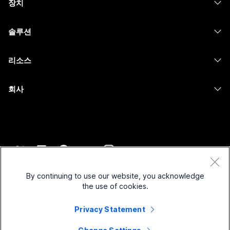
장치
Meetings
Calling
헤드셋
Calling
솔루션
Meetings
카메라
메시징
교육
메시징
리소스
Desk 시리즈
화면 공유
의료 서비스
Slido
다운로드
Room 시리즈
회사
정부
Webinars
테스트 미팅 참여하기
Board 시리즈
Cisco
재무
이벤트
온라인 학습
전화 시리즈
지원 연락처
스포츠 및 엔터테인먼트
Contact Center
통합
보조 프로그램
영업팀에 문의
최전선
CPaaS
접근성
약관 및 조건
Webex Blog
비영리
보안
By continuing to use our website, you acknowledge
포용성
개인 정보 보호 정책
the use of cookies.
Webex 사고적 리더십
스타트업
Control Hub
쿠키
실시간 및 주문형 웨비나
Webex Merch 스토어
Privacy Statement
등록 상표
하이브리드 작업
Webex 커뮤니티
©
2026
Cisco 및/또는 관련 제휴. All rights reserved.
경력