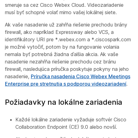
smeruje sa cez Cisco Webex Cloud. Videozariadenie
musí byť schopné volať mimo vašej lokálnej siete.
Ak vaše nasadenie už zahŕňa riešenie prechodu brány
firewall, ako napríklad Expressway alebo VCS, a
identifikátory URI pre *.webex.com a *.ciscospark.com
je možné vytočiť, potom by na fungovanie volania
nemala byť potrebná žiadna ďalšia akcia. Ak vaše
nasadenie nezahŕňa riešenie prechodu cez bránu
firewall, nasledujúca príručka poskytuje pokyny na jeho
nasadenie,
Príručka nasadenia Cisco Webex Meetings
Enterprise pre stretnutia s podporou videozariadení
.
Požiadavky na lokálne zariadenia
Každé lokálne zariadenie vyžaduje softvér Cisco
Collaboration Endpoint (CE) 9.0 alebo novší.