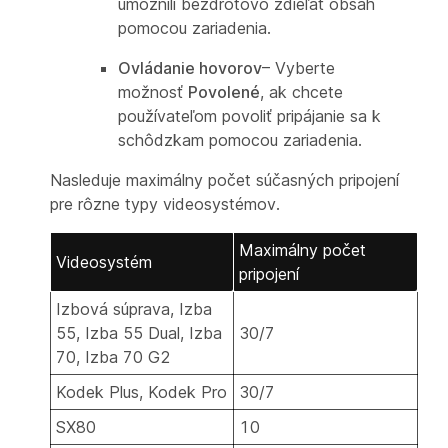
umožnili bezdrôtovo zdieľať obsah
pomocou zariadenia.
Ovládanie hovorov
– Vyberte
možnosť
Povolené
, ak chcete
používateľom povoliť pripájanie sa k
schôdzkam pomocou zariadenia.
Nasleduje maximálny počet súčasných pripojení
pre rôzne typy videosystémov.
Maximálny počet
Videosystém
pripojení
Izbová súprava, Izba
55, Izba 55 Dual, Izba
30/7
70, Izba 70 G2
Kodek Plus, Kodek Pro
30/7
SX80
10