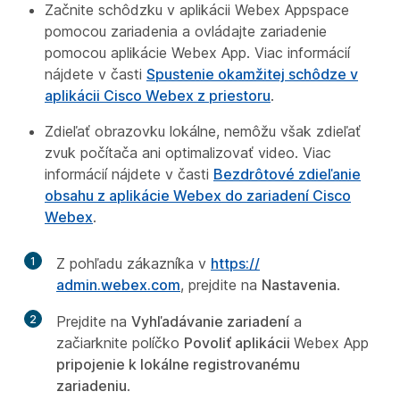
Začnite schôdzku v aplikácii Webex Appspace
pomocou zariadenia a ovládajte zariadenie
pomocou aplikácie Webex App. Viac informácií
nájdete v časti
Spustenie okamžitej schôdze v
aplikácii Cisco Webex z priestoru
.
Zdieľať obrazovku lokálne, nemôžu však zdieľať
zvuk počítača ani optimalizovať video. Viac
informácií nájdete v časti
Bezdrôtové zdieľanie
obsahu z aplikácie Webex do zariadení Cisco
Webex
.
1
Z pohľadu zákazníka v
https:/​/​
admin.webex.com
, prejdite na
Nastavenia
.
2
Prejdite na
Vyhľadávanie zariadení
a
začiarknite políčko
Povoliť aplikácii
Webex App
pripojenie k lokálne registrovanému
zariadeniu
.