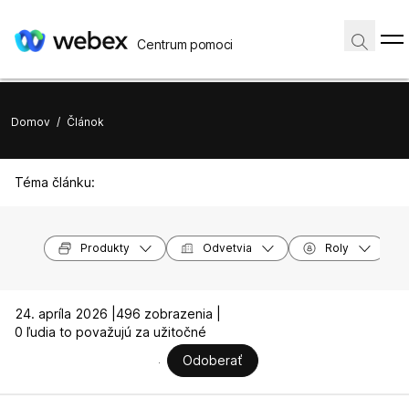
Centrum pomoci
Domov
/
Článok
Téma článku:
Produkty
Odvetvia
Roly
24. apríla 2026 |
496 zobrazenia |
0 ľudia to považujú za užitočné
Odoberať