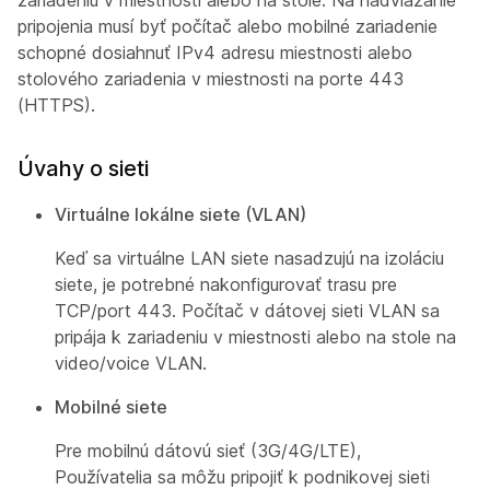
zariadeniu v miestnosti alebo na stole. Na nadviazanie
pripojenia musí byť počítač alebo mobilné zariadenie
schopné dosiahnuť IPv4 adresu miestnosti alebo
stolového zariadenia v miestnosti na porte 443
(HTTPS).
Úvahy o sieti
Virtuálne lokálne siete (VLAN)
Keď sa virtuálne LAN siete nasadzujú na izoláciu
siete, je potrebné nakonfigurovať trasu pre
TCP/port 443. Počítač v dátovej sieti VLAN sa
pripája k zariadeniu v miestnosti alebo na stole na
video/voice VLAN.
Mobilné siete
Pre mobilnú dátovú sieť (3G/4G/LTE),
Používatelia sa môžu pripojiť k podnikovej sieti