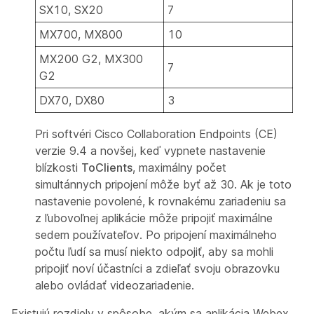
SX10, SX20
7
MX700, MX800
10
MX200 G2, MX300
7
G2
DX70, DX80
3
Pri softvéri Cisco Collaboration Endpoints (CE)
verzie 9.4 a novšej, keď vypnete nastavenie
blízkosti
ToClients
, maximálny počet
simultánnych pripojení môže byť až 30. Ak je toto
nastavenie povolené, k rovnakému zariadeniu sa
z ľubovoľnej aplikácie môže pripojiť maximálne
sedem používateľov. Po pripojení maximálneho
počtu ľudí sa musí niekto odpojiť, aby sa mohli
pripojiť noví účastníci a zdieľať svoju obrazovku
alebo ovládať videozariadenie.
Existujú rozdiely v spôsobe, akým sa aplikácia Webex