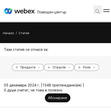
Помощен център
Начало
/
Статия
Тази статия се отнася за:
Продукти
Отрасли
Роли
05 декември 2024 г. |
1548 преглеждане(ия) |
0 души считат, че това е полезно
Абониране