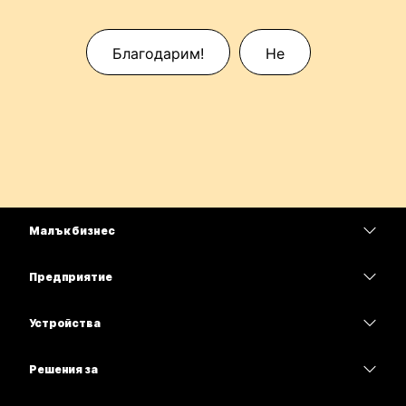
Благодарим!
Не
Малък бизнес
Цени
Предприятие
Приложение Webex
Webex Suite
Устройства
Срещи
Calling
Слушалки
Calling
Решения за
Срещи
Камери
Образование
Изпращане на съобщения