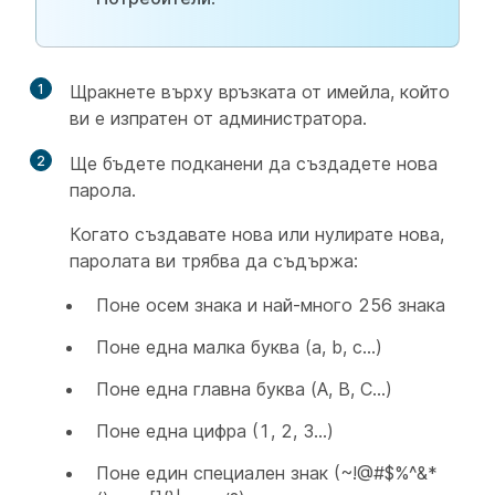
1
Щракнете върху връзката от имейла, който
ви е изпратен от администратора.
2
Ще бъдете подканени да създадете нова
парола.
Когато създавате нова или нулирате нова,
паролата ви трябва да съдържа:
Поне осем знака и най-много 256 знака
Поне една малка буква (a, b, c...)
Поне една главна буква (A, B, C...)
Поне една цифра (1, 2, 3...)
Поне един специален знак (~!@#$%^&*