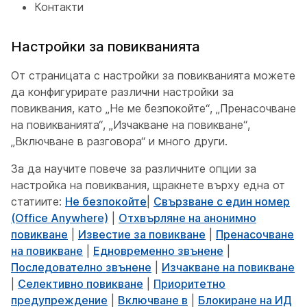
Контакти
Настройки за повикванията
От страницата с настройки за повикванията можете
да конфигурирате различни настройки за
повиквания, като „Не ме безпокойте“, „Пренасочване
на повикванията“, „Изчакване на повикване“,
„Включване в разговора“ и много други.
За да научите повече за различните опции за
настройка на повиквания, щракнете върху една от
статиите:
Не безпокойте
|
Свързване с един номер
(Office Anywhere)
|
Отхвърляне на анонимно
повикване
|
Известие за повикване
|
Пренасочване
на повикване
|
Едновременно звънене
|
Последователно звънене
|
Изчакване на повикване
|
Селективно повикване
|
Приоритетно
предупреждение
|
Включване в
|
Блокиране на ИД