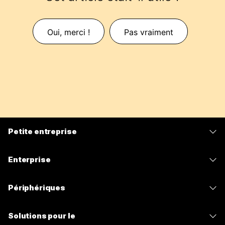
Oui, merci !
Pas vraiment
Petite entreprise
Tarifs
Enterprise
Application Webex
Webex Suite
Périphériques
Meetings
Calling
Casques
Calling
Solutions pour le
Meetings