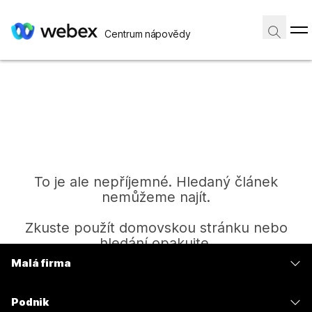
Centrum nápovědy
To je ale nepříjemné. Hledaný článek
nemůžeme najít.
Zkuste použít domovskou stránku nebo
hledání opakujte.
Malá firma
Ceny
Domů
Podnik