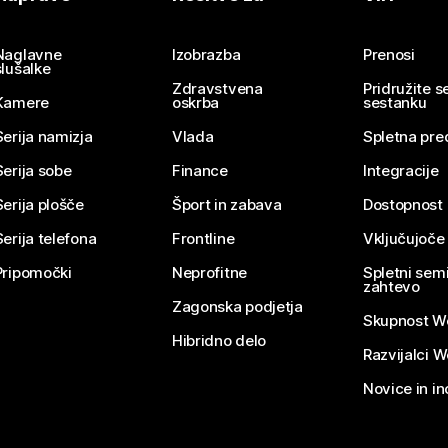
Pošlji vprašanje
Naglavne
Izobrazba
Prenosi
slušalke
Zdravstvena
Pridružite 
Kamere
oskrba
sestanku
Serija namizja
Vlada
Spletna pre
Serija sobe
Finance
Integracije
Serija plošče
Šport in zabava
Dostopnost
Serija telefona
Frontline
Vključujoče
Pripomočki
Neprofitne
Spletni semi
zahtevo
Zagonska podjetja
Skupnost W
Hibridno delo
Razvijalci 
Novice in in