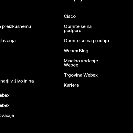
Cisco
se preizkusnemu
Obrnite se na
podporo
davanja
Obrnite se na prodajo
Webex Blog
Miselno vodenje
Webex
Trgovina Webex
narji v živo in na
Kariere
ebex
Webex
ovacije