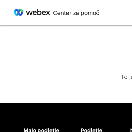
Center za pomoč
To j
Malo podjetje
Podjetje