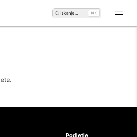
Iskanje
...
⌘K
čete.
Podjetje