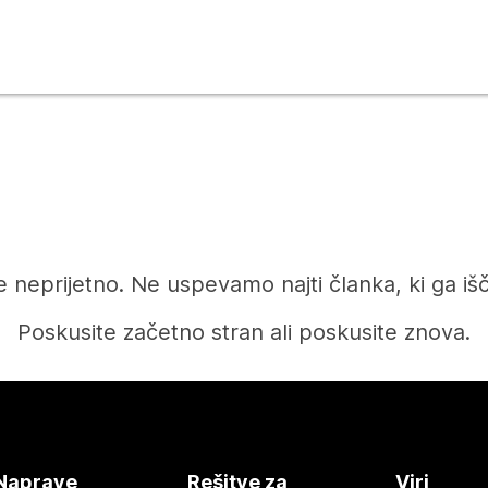
e neprijetno. Ne uspevamo najti članka, ki ga iš
Poskusite začetno stran ali poskusite znova.
Domov
Naprave
Rešitve za
Viri
Potrebujete odgovor?