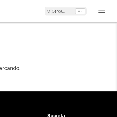
Cerca
...
⌘K
cercando.
Società