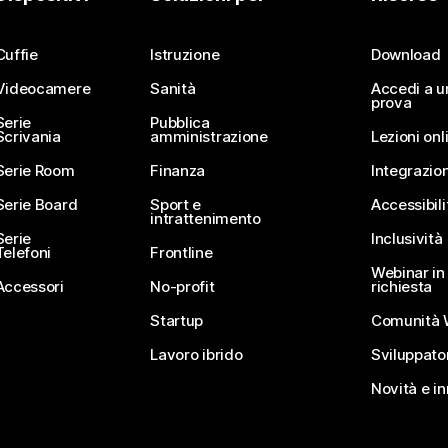
Invia una domanda
Cuffie
Istruzione
Download
Videocamere
Sanità
Accedi a u
prova
Serie
Pubblica
Scrivania
amministrazione
Lezioni onl
Serie Room
Finanza
Integrazion
Serie Board
Sport e
Accessibili
intrattenimento
Serie
Inclusività
Telefoni
Frontline
Webinar in 
Accessori
No-profit
richiesta
Startup
Comunità 
Lavoro ibrido
Sviluppato
Novità e i