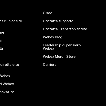
Cisco
na riunione di
Contatta supporto
Contatta il reparto vendite
ine
Webex Blog
i
Leadership di pensiero
tà
Webex
Webex Merch Store
diretta e su
Carriera
Webex
ri Webex
nnovazioni