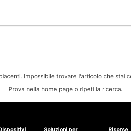
iacenti. Impossibile trovare l'articolo che stai 
Prova nella home page o ripeti la ricerca.
Home
Dispositivi
Soluzioni per
Risorse
Occorre una risposta?