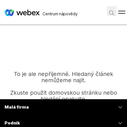
Centrum nápovědy
To je ale nepříjemné. Hledaný článek
nemůžeme najít.
Zkuste použít domovskou stránku nebo
hledání opakujte.
Malá firma
Ceny
Domů
Podnik