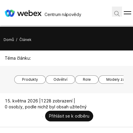
Centrum nápovědy
Domů
/
Článek
Téma článku:
Produkty
Odvětví
Role
Modely zařízen
15. května 2026 |
1228 zobrazení |
0 osob/y, podle nichž byl obsah užitečný
Přihlásit se k odběru