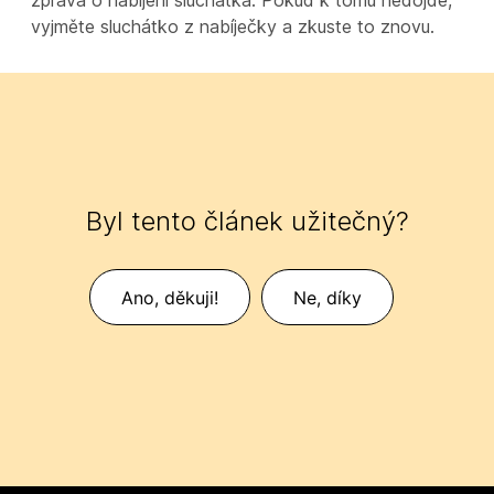
zpráva o nabíjení sluchátka. Pokud k tomu nedojde,
vyjměte sluchátko z nabíječky a zkuste to znovu.
Byl tento článek užitečný?
Ano, děkuji!
Ne, díky