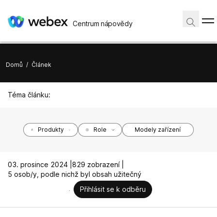
Centrum nápovědy
Domů
/
Článek
Téma článku:
Produkty
Role
Modely zařízení
03. prosince 2024 |
829 zobrazení |
5 osob/y, podle nichž byl obsah užitečný
Přihlásit se k odběru