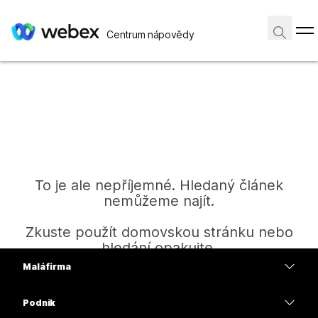
Centrum nápovědy
To je ale nepříjemné. Hledaný článek
nemůžeme najít.
Zkuste použít domovskou stránku nebo
hledání opakujte.
Malá firma
Ceny
Podnik
Domů